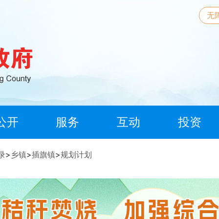
无
公开
服务
互动
投资
录
>
乡镇
>
插旗镇
>
规划计划