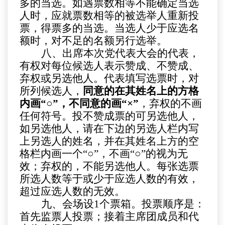
多的当选。如遇票数相等不能确定当选
人时，应就票数相等的被选举人重新投
票，得票多的当选。当选人少于应选名
额时，对不足的名额另行选举。
八、出席本次党代表大会的代表，
有权对每位候选人表示赞成、不赞成、
弃权或另选他人。代表填写选票时，对
所列候选人，
同意的在其姓名上的方格
内画“○”，不同意的画“×”
，弃权的不画
任何符号。投不赞成票的可另选他人，
如另选他人，请在下边的另选人栏内写
上另选人的姓名，并在其姓名上方的空
格栏内画一个“○”，不画“○”的视为无
效；弃权的，不能另选他人。每张选票
所选人数等于或少于应选人数的有效，
超过应选人数的无效。
九、会场设
1
个票箱。投票顺序是：
首先监票人投票；接着主席团成员和代