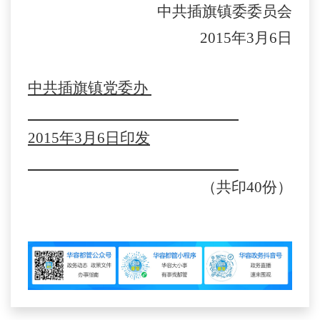
中共插旗镇委委员会
2015
年
3
月
6
日
中共插旗镇党委办
2015
年
3
月
6
日印发
（共印
40
份）