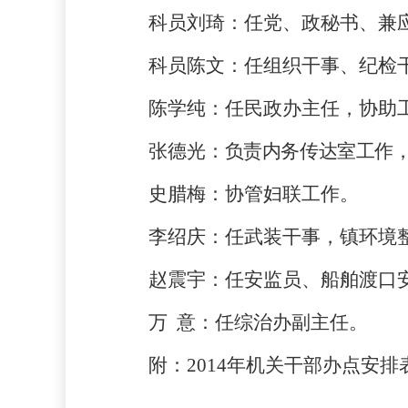
科员刘琦：
任党、政秘书、兼
科员陈文：
任组织干事、纪检
陈学纯：
任民政办主任，协助
张德光：
负责内务传达室工作
史腊梅：
协管妇联工作。
李绍庆：
任武装干事，镇环境
赵震宇：
任安监员、船舶渡口
万 意：
任综治办副主任。
附：
2014年机关干部办点安排