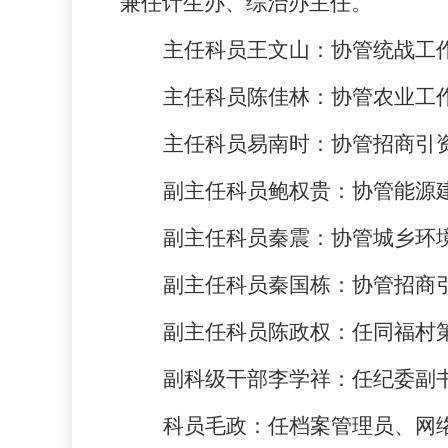
兼任计生办、综治办主任。
主任科员王文山：
协管统战工
主任科员陈佳林：
协管农业工
主任科员易南时：
协管招商引
副主任科员鲍权贵：
协管能源
副主任科员秦震：
协管城乡环
副主任科员秦国栋：
协管招商
副主任科员陈政权：
任同福村
副科级干部李学祥：
任纪委副书
科员毛政：
任档案管理员、网