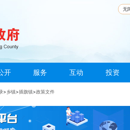
无
公开
服务
互动
投资
录
>
乡镇
>
插旗镇
>
政策文件