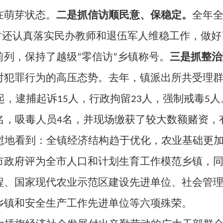
在萌芽状态。
二是抓信访顺民意、保稳定。
全年
时还认真落实民办教师和退伍军人维稳工作，做好
列，保持了越级“零信访”乡镇称号。
三是抓整治
对犯罪行为的高压态势。去年，镇派出所共受理
起，逮捕起诉
15
人，行政拘留
23
人，强制戒毒
5
人
名，吸毒人员
4
名，并现场缴获了较大数额赌资，
慰地看到：全镇经济结构趋于优化，农业基础更
市政府评为全市人口和计划生育工作模范乡镇，
程、国家现代农业示范区建设先进单位、社会管
乡镇和安全生产工作先进单位等六项殊荣。