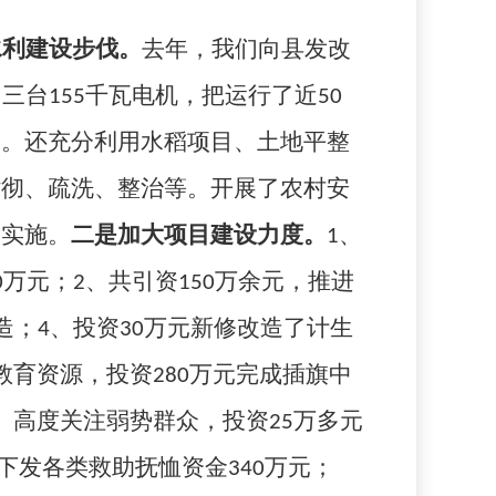
水利建设步伐。
去年，我们向县发改
了三台
155
千瓦电机，把运行了近
50
题。还充分利用水稻项目、土地平整
衬彻、疏洗、整治等。开展了农村安
目实施。
二是加大项目建设力度。
1
、
0
万元；
2
、共引资
150
万余元，推进
造；
4
、投资
30
万元新修改造了计生
教育资源，投资
280
万元完成插旗中
、高度关注弱势群众，投资
25
万多元
下发各类救助抚恤资金
340
万元；