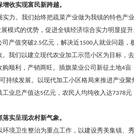
保增收实现富民新跨越。
强实力。我们始终把疏菜产业做为我镇的特色产业
发展模式的优势，促进全镇经济综合实力明显提
公司产值突破
2.5
亿元，解决近
1500
人就业问题，
收。我们以建立现代农业加工示范小区为目标，
收购顺利，产销两旺。插旗菜业公司新征土地
4
亩
可持续发展。以现代加工小区格局来推进产业聚
镇工业总产值达
5
亿元，农民人均纯收入达
7378
元
抓落实呈现农村新气象。
以环境卫生整治为重点工作，以建设秀美集镇、