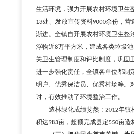
生活环境，强力开展农村环境卫生
13
处、发放宣传资料
9000
余份，营
渐进。全镇自开展农村环境卫生整
浮物近
8
万平方米，建成各类垃圾池
关卫生管理制度和评比制度，巩固卫
进一步强化责任，全镇各单位都制
明户、优秀保洁员、优秀村场等。
讨，有效推动了环境整治工作。
造林绿化成绩斐然：
2012
年镇
积达
983
亩，超额完成县定
550
亩造