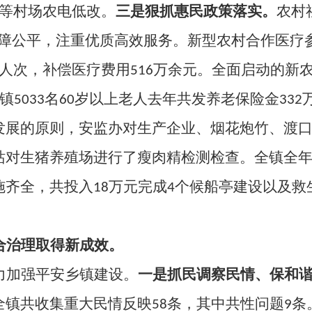
等村场农电低改。
三是狠抓惠民政策落实。
农村
保障公平，注重优质高效服务。新型农村合作医疗
人次，补偿医疗费用
516
万余元。全面启动的新
镇
5033
名
60
岁以上老人去年共发养老保险金
332
发展的原则，安监办对生产企业、烟花炮竹、渡
站对生猪养殖场进行了瘦肉精检测检查。全镇全
施齐全，共投入
18
万元完成
4
个候船亭建设以及救
合治理取得新成效。
力加强平安乡镇建设。
一是抓民调察民情、保和
全镇共收集重大民情反映
58
条，其中共性问题
9
条