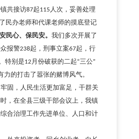
全镇共接访
87
起
115
人次，妥善处理
了民办老师和代课老师的摸底登记
安民心、保民安。
我们多次开展了
群众报警
238
起，刑事立案
67
起，行
。特别是
12
月份破获的二起“三公”
有力的打击了嚣张的赌博风气。
加牢固，人民生活更加富足，干群关
同时，在全县三级干部会议上，我镇
理综合治理工作先进单位、人口和计