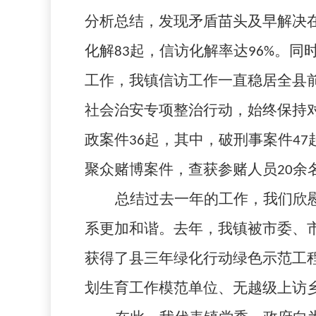
分析总结，发现矛盾苗头及早解决
化解
83
起，信访化解率达
96%
。同
工作，我镇信访工作一直稳居全县前
社会治安专项整治行动，始终保持
政案件
36
起，其中，破刑事案件
47
聚众赌博案件，查获参赌人员
20
余
总结过去一年的工作，我们欣
系更加和谐。去年，我镇被市委、
获得了县三年绿化行动绿色示范工
划生育工作模范单位、无越级上访