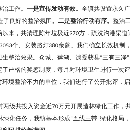
整治工作。
一是宣传发动有效。
全镇共设置永久
造了良好的整治氛围。
二是整治行动有序。
整治
治以来，共清理陈年垃圾近
970
方，疏洗沟港渠道
3053
个、安装路灯
380
余盏。我们确立长效机制
生整治效果。众城、莲湖、遗爱获县“三有三净
定了严格的奖惩制度，每月对环境卫生进行一次
对环境整治不力的单位，我们进行了公开批评，
村两级共投入资金近
70
万元开展造林绿化工作，
林绿化任务，我镇基本形成“五线三带”绿化格局