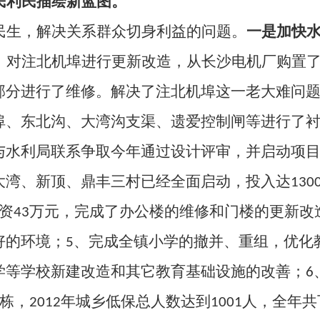
民利民描绘新蓝图。
民生，解决关系群众切身利益的问题。
一是加快
，对注北机埠进行更新改造，从长沙电机厂购置
部分进行了维修。解决了注北机埠这一老大难问
埠、东北沟、大湾沟支渠、遗爱控制闸等进行了
与水利局联系争取今年通过设计评审，并启动项
大湾、新顶、鼎丰三村已经全面启动，投入达
130
资
43
万元，完成了办公楼的维修和门楼的更新改
好的环境；
5
、完成全镇小学的撤并、重组，优化
学等学校新建改造和其它教育基础设施的改善；
6
栋，
2012
年城乡低保总人数达到
1001
人，全年共