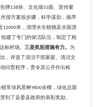
广告牌
138
块、文化墙
53
面、宣传窗
工作按方案按步骤，科学谋划，循序
近
12000
米，清理水生植物及水面漂
，组建了专门的保洁队伍，制定了相
”达标村场。
三是奖惩措施有力。
为
评比，评选了清洁干部家庭、清洁文
启动问责程序，责令其公开作出检
共植常绿风景树
9800
余棵，绿化总面
，受到了县委县政府的表彰奖励。