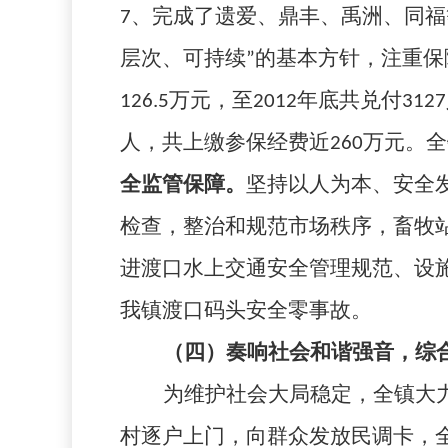
7
、完成了遗爱、鼎丰、禹洲、同福
层次、可持续”的基本方针，注重
126.5
万元，至
2012
年底共兑付
3127
人，共上缴参保经费近
260
万元。全
全监管保障。
坚持以人为本、安全
检查，整治和规范市场秩序，畜牧
进渡口水上交通安全管理规范、设
我镇渡口码头安全零事故。
（四）奏响社会和谐强音，综
为维护社会大局稳定，全镇大
村逐户上门，向群众发放民调卡，