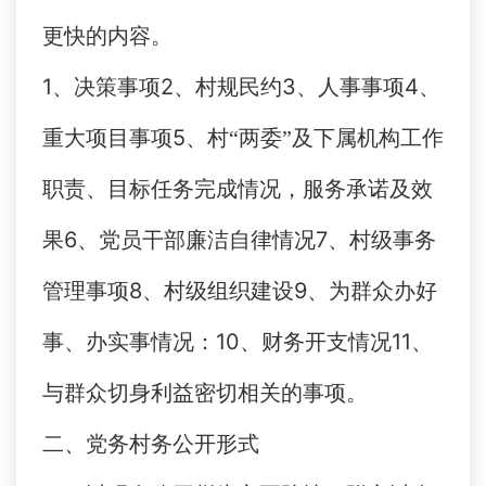
更快的内容。
1、
2
3
4
决策事项
、村规民约
、人事事项
、
5
重大项目事项
、村“两委”及下属机构工作
职责、目标任务完成情况，服务承诺及效
6
7
果
、党员干部廉洁自律情况
、村级事务
8
9
管理事项
、村级组织建设
、为群众办好
10
11
事、办实事情况：
、财务开支情况
、
与群众切身利益密切相关的事项。
二、
党务村务公开形式