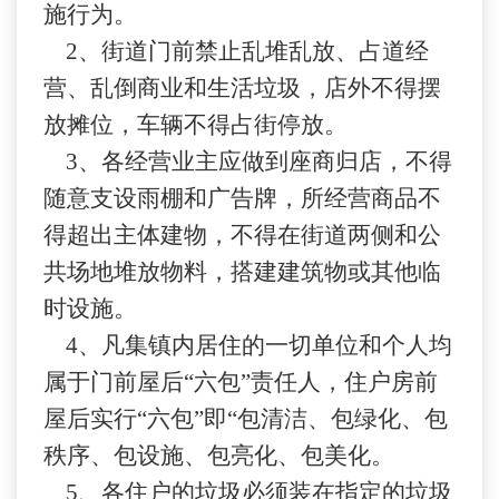
施行为。
2
、
街道门前禁止乱堆乱放、占道经
营、乱倒商业和生活垃圾，店外不得摆
放摊位，
车辆
不得占街停放。
3
、
各经营业主应做到座商归店，不得
随意支设雨棚和广告牌，所经营商品不
得超出主体建物，不得在街道两侧和公
共场地堆放物料，搭建建筑物或其他临
时设施。
4
、
凡集镇内居住的一切单位和个人均
属于门
前
屋后“六包”责任人，住户房前
屋
后实行“六包”即“包清洁、包绿化、包
秩序、包设施、包亮化、包美化。
5
、
各住户的垃圾必须
装
在指定的垃圾