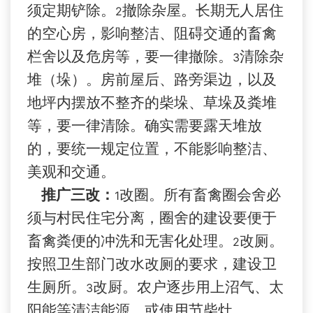
须定期铲除。
撤除杂屋。长期无人居住
2
的空心房，影响整洁、阻碍交通的畜禽
栏舍以及危房等，要一律撤除。
清除杂
3
堆（垛）。房前屋后、路旁渠边，以及
地坪
内
摆放
不整齐的柴垛、草垛及粪堆
等，要一律清除。确实需要
露天堆放
的，要统一规定位置，不能影响整洁、
美观和交通。
推广三改：
改圈。所有畜禽圈会舍必
1
须与村民住宅分离，圈舍的建设要便于
畜禽粪便的冲洗和无害化处理。
改厕。
2
按照卫生部门改水改厕的要求，建设卫
生厕所。
改厨。农户逐步用上沼气、太
3
阳能等清洁能源，或使用节柴灶。