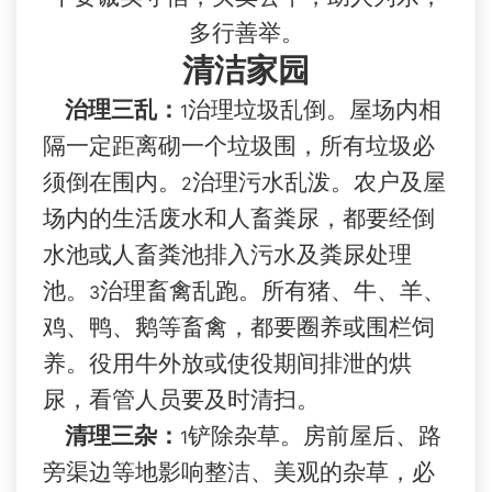
多行善举。
清洁家园
治理三乱：
治理垃圾乱倒。屋场内相
1
隔一定距离砌一个垃圾围，所有垃圾必
须倒在围内。
治理污水乱泼。农户及屋
2
场内的生活废水和人畜粪尿，都要经倒
水池或人畜粪池排入污水及粪尿处理
池。
治理畜禽乱跑。所有猪、牛、羊、
3
鸡、鸭、鹅等畜禽，都要圈养或围栏饲
养。役用牛外放或使役期间排泄的烘
尿，看管人员要及时清扫。
清理三杂：
铲除杂草。房前屋后、路
1
旁渠边等地影响整洁、美观的杂草，必