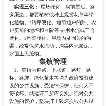
实现三化：
屋场绿化。房前屋后、路
1
旁渠边，都要植树或种上观赏花草等绿
化植物。
路坪硬化。通组通户的路、农
2
户房前的地坪和台阶等 要用水泥或三合
硬化。
沟渠净化。屋场内及周边的沟
3
渠，经常保持水流动，沟渠内无淤泥，
水面上无脏物。
集镇管理
1
、
集镇内道路、下水道、路灯、路
标、路牌、绿化苗木等均
为
政府投资建
设的公共设施，受法律保护，任何人不
得破坏。城建环卫所应切实加强对公共
设施的管护，坚决打击
破坏损毁公
共设