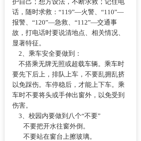
护自己
；
想方设法，不断求救；记住电
话，随时求救：“119”—火警、“110”—
报警、“120”—急救、“112”—交通事
故，打电话时要说清地点、相关情况、
显著
特征
。
2、
乘车安全要做到：
不搭乘无牌无照或超载车辆。乘车时
要先下后上，排队上车，不要乱拥乱挤
以免踩伤。车停稳后，才能上下车。乘
车时不要将头或手伸出窗外，以免受到
伤害。
3、
校园内要做到八个“不要”
不要把开水往窗外倒。
不要站在窗台上擦玻璃。