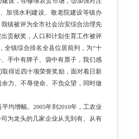
心建设，
④修缮农贸市场，⑤
加强
对注
、加强水利建设、敬老院建设等镇办
，我镇被评为全市社会治安综合治理先
突出贡献奖，
人口和计划生育工作
被评
，全镇综合排名全县位居前列，为“十
子、手中有牌子、袋中有票子，我们感
们取得近四十项荣誉奖励，面对着日新
遗余力、不辱使命、不负众望，同时做
均增幅。2005年到2010年，工农业
旗公司为龙头的几家企业从无到有、从有