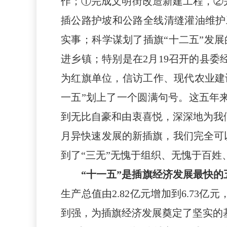
作；①完成文明街改
造新
建工程，②
插公路护坡和
公路全线
清缝灌油维护
实事
；科学谋划了插旗“十二五”发
进乡镇；特别是在2月19召开的县委
为红旗单位，信访工作、现代农业建
一五”划上了一个圆满句号。这五年
到无比自豪和由衷喜悦，深深地为我
月异快速发展的新插旗，我们完全可
到了“三无”无愧于组织、无愧于百姓
“十一五”是插旗经济发展最快的
生产总值由
2.82
亿元增加到
6.73
亿元
到强，为插旗经济发展奠定了坚实的