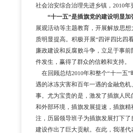
社会治安综合治理先进乡镇，
201
“十一五”是插旗党的建设明显加
展观活动等主题教育，
开展解放思想
质明显提高。
积极
开展
“四评四比四看
廉政建设和反腐败斗争，
立足于事前
件发生
，
赢得了群众的信赖和支持。
在回顾总结
2010年和整个
“十一五
遇的冰冻灾害和百年一遇的金融危机
事。尤为宝贵的是，激发了插旗人民
和外部环境，插旗发展提速，插旗精
注，历届领导班子为插旗发展打下了
建设作出了巨大贡献。在此，我谨代