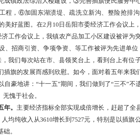
完成镇政法综治大楼建设，
③
完善插旗便民服务中
工程，⑥加固东湖渍堤
、
疏洗
立新沟、整险抢排沟
展的美好蓝图。在
2月10日岳阳市委经济工作会议上
经济工作会议上，我镇
农产品加工小区建设被评为
设、
招商引资、争项争资、
等
工作
被评为先进单位
来，我们每次站在市、县领奖台上，看到台上有位
们插旗的发展而感到欣慰。如今，面对着五年来我
以自豪地讲：“十一五”期间，我们做到了“三不”不
、无愧于社会。
五年。
主要经济指标全部实现成倍增长，赶超了全县平
，
人均纯收入从3610增长到7527元，特别是以插
基础
。