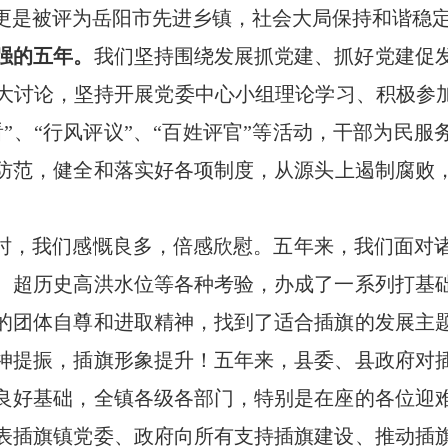
0年更是被评为岳阳市先进乡镇
，社会大局保持和谐稳
强的五年。
我们坚持围绕发展抓党建、抓好党建促
大讨论，
坚持开展党委中心小组理论学习、积极参加
”、“行风评议”、“百姓评官”等活动
，干部为民服
防范，
健全
和
落实好
各项
制度，
从源头上遏制腐败
”时，我们感慨良多，倍感欣慰。五年来，我们面对
、超历史高洪水位等
各种考验，办成了一系列打基
的团体自尊和进取精神，找到了适合插旗的发展主
神提振，插旗形象提升！五年来，县委、县政府对
良好基础，全镇各级各部门，特别是在座的各位迎
表插旗镇党委、政府向所有支持插旗建设、推动插