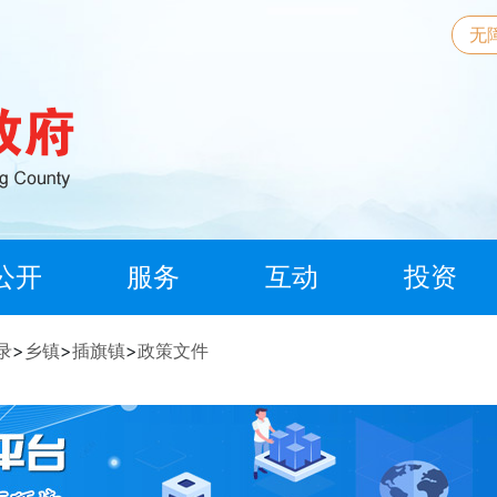
无
公开
服务
互动
投资
录
>
乡镇
>
插旗镇
>
政策文件