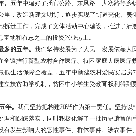
年。
五年中
建好了插官公路、东风路、大寨路等乡
0公里
，改造新建文明街，逐步实现了街道亮化、美化
征地拆迁工作
，
完成了文体活动中心建设，
推进了清
焦宝地和有志之士的投资兴业热土。
最多的五年。
我们坚持发展为了人民、发展依靠人
；在全镇推行新型农村合作医疗、特困家庭大病医疗
最低生活保障全覆盖，五年中新建农村爱民安居房
建立扶贫助学机制，贫困中小学生受教育权利得到
的五年。
我们坚持把构建和谐作为第一责任。坚持以“
处理和跟踪落实，同时积极化解了一批历史遗留的
没有发生影响大的恶性事件、群体事件、涉农事件