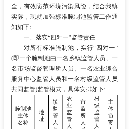
全，有效防范环境污染风险，结合我
镇
实际，现就加强标准腌制池监管工作
通
知
如下
:
一、落实
“四对一”监管责任
对所有标准腌制池，实行
“四对一”
(即一个腌制池由一名乡镇监管人员、一
名市场监督管理所人员、一名农业综合
服务中心监管人员和一名村级监管人员
共同监管)监管模式，
具体安排
如下
:
农
村
镇
市
主
业
级
腌制池
监
监
体
地
监
监
主体
管
所
负
址
管
管
名称
人
人
责
人
人