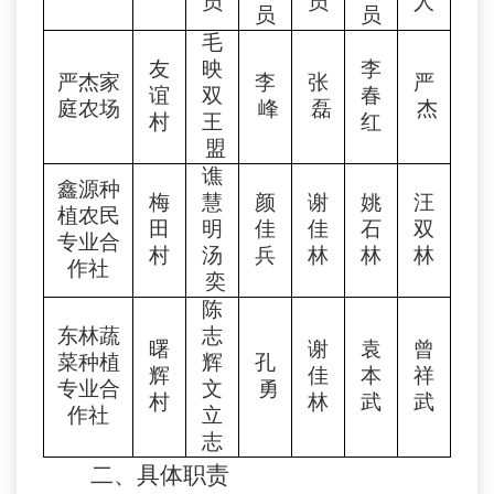
员
员
人
员
员
毛
友
映
李
严杰家
李
张
严
谊
双
春
庭农场
峰
磊
杰
村
王
红
盟
谯
鑫源种
梅
慧
颜
谢
姚
汪
植农民
田
明
佳
佳
石
双
专业合
村
汤
兵
林
林
林
作社
奕
陈
东林蔬
志
曙
谢
袁
曾
菜种植
辉
孔
辉
佳
本
祥
专业合
文
勇
村
林
武
武
作社
立
志
二、具体职责