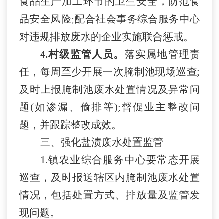
食品生产加工环节的卫生安全，防范食
品安全风险
;配合
社会事务综合服务中心
对
违规排放
废水的企业实施联合惩戒。
4
.
村级监管人员。
落实属地管理责
任，每周至少开展一次腌制池现场巡查
;
及时上报腌制池废水处置情况及异常问
题(如渗漏、偷排等);督促业主整改问
题，并跟踪整改成效
。
三、
强化盐渍废水处置监管
1.
镇农业综合服务中心要常态开展
巡查，及时报送
辖区内腌制池废水处置
情况，包括处置方式、排放量及监管发
现问题
。