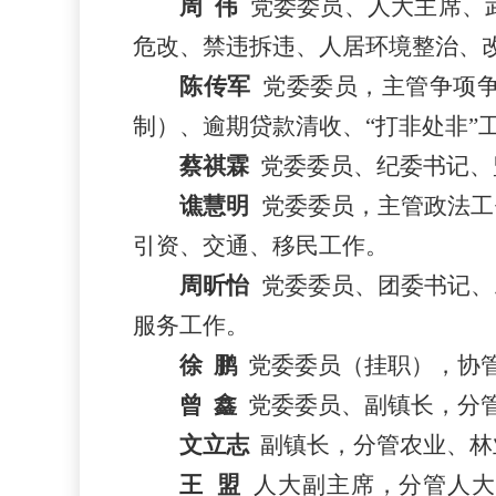
周
伟
党委委员、人大主席
、
危改、禁违拆违、
人居环境整治、
陈传军
党委委员，
主管争项
制）、
逾期贷款清收、
“打非处非”
蔡祺霖
党委委员、纪委书记
、
谯慧明
党委委员，主管政法工
引资、交通、移民工作。
周昕怡
党委委员
、团委书记
、
服务工作。
徐
鹏
党委委员（挂职），协
曾
鑫
党委委员、副镇长，分
文立志
副镇长，分管
农业、
林
王
盟
人大副主席，分管人大