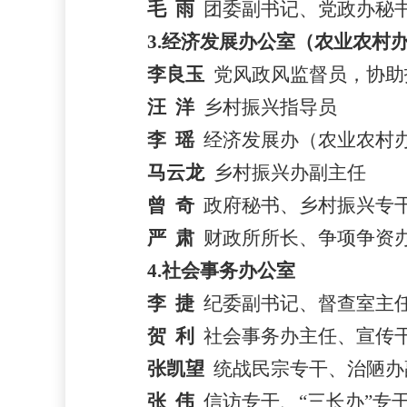
毛
雨
团委副书记
、
党政办秘
3.经济发展办公室（农业农村
李良玉
党风政风
监督员
，
协
助
汪
洋
乡村振兴指导员
李
瑶
经济发
展办（农业农村
马云龙
乡村振兴
办
副主任
曾
奇
政府秘书、
乡村振兴
专
严
肃
财政所所长、
争项争资
4.社会事务办公室
李
捷
纪委副书记、
督查室主
贺
利
社会事务办主任、宣传
张凯望
统战民宗专干、
治陋办
张
伟
信访
专干、
“三长办”专