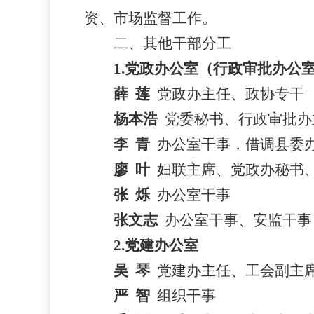
资
、
市场监督工作。
二、其他干部分工
1.党政办公室（行政审批办公
薛
莲
党政办主任
、政协专干
杨本浩
党委秘书、行政审批办
李
青
办公室干事，借调县委
廖
叶
妇联主席、党政办秘书
张
烁
办公室干事
张文志
办公室干事、安监干事
2.党建办公室
吴
琴
党建办主任、
工会副主
严
智
组织干事