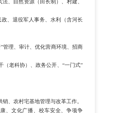
执法、自然资源（田长制）、村建、
民政、
退役军人事务、
水利
（
含
河长
资”管理、审计、优化营商环境、招商
干
（老科协）、政务公开、
“一门式”
供销、农村宅基地管理与改革
工作。
健康、文化广播、校车安全、
争项争