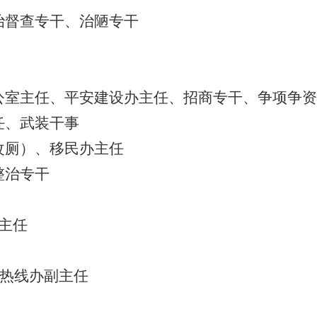
治督查专干、治陋专干
公室主任
、
平安建设办主任、招商专干
、争项争
任
、
武装干事
改厕）、移民办主任
整治专干
主任
45热线办副主任