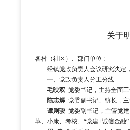
关于
各村（
社区
）、
部门
单位：
经镇
党政
负责人会议研究
决定
一、党政负责人分工分线
毛映
双
党委书记，主持全面工
陈
志辉
党委副书记、镇长，主
谭则骏
党委副书记
，主管党建
革、小康、
考核、
“
党建
+
诚信金融
”