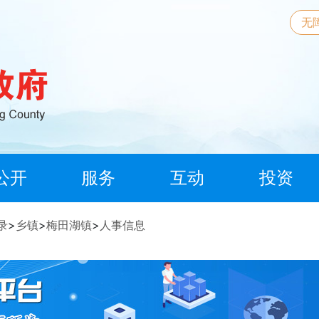
无
公开
服务
互动
投资
录
>
乡镇
>
梅田湖镇
>
人事信息