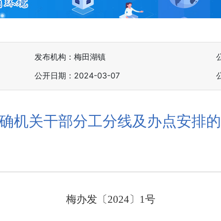
发布机构：梅田湖镇
公开日期：2024-03-07
确机关干部分工分线及办点安排
梅
办
发〔
2024
〕
1
号