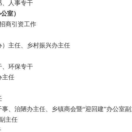
书、
人事专干
办公室）
招商引资
工作
办）主任、乡村振兴办主任
干
、
环保专干
办主任
任
干事、治陋办主任、乡镇商会暨
“迎回建”办公室
副主任
干