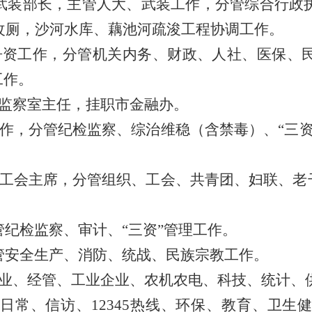
武装部长
，主管人大
、武装工
作
，分管
综合行政
改厕，
沙河水库、藕池河疏浚工程协调工作
。
争资工作，
分管机关内务、财政
、人社
、医保、
工作。
监察室主任
，
挂职市金融办。
作，分管纪检监察、综治维稳（
含
禁毒）、
“三
工会主席
，分管组
织、
工会、共青团、妇联、老
管纪检监察、审计、
“三资”管理工作。
管安全生产、
消防、
统战、民族宗教工作。
业、经管、
工业企业、农机农电
、科技、统计、
日常、信访、
12345
热线、环保、教育、卫生