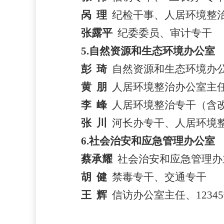
呙
理
纪检干事、人居环境整
张露平
纪委委员、审计专干
5.自然资源和生态环境办公室
彭
琦
自然资源和生态
环境办
黄
朋
人居环境整治
办公室主
李
峰
人居环境整治专干（含
张
川
河长办专干、人居环境
6.社会治安和应急管理办公室
蔡承耀
社会治安和应急管理办
胡
健
禁毒专干
、交通专干
王
辉
信访
办公室主任、
123