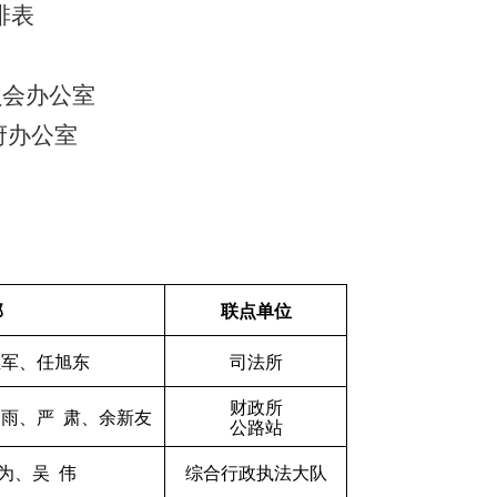
排表
员会
办公室
府
办公室
部
联点单位
立军、任旭东
司法所
财政所
雨、严
肃、余新友
公路站
为、吴
伟
综合行政执法大队