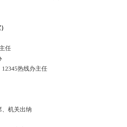
室）
主任
办
、
12345
热线办主任
席、
机关出纳