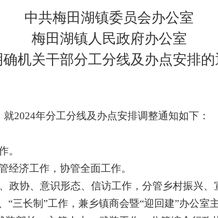
中共梅田湖镇委员会
办公室
梅田湖镇人
民政府
办公室
明确机关干部
分工分线
及办点安排的
，
就
202
4
年
分工分线
及办点
安排调整
通知如下
：
作
。
管经济工作，协管全面工作
。
、
政协、意识形态、
信访工作，分管乡村振兴、
、
“三长制”
工作，
兼乡镇商会暨
“迎回建”办公室