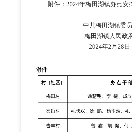
附件：
202
4
年梅田湖镇办点安
中共梅田湖镇委
梅田湖镇人民政
202
4
年
2
月
28
日
附件
村（社区）
办
点
干
梅田村
谯慧明、李
捷、成
友谊村
毛映双、徐
鹏、杨本浩、毛
告丰村
曾
鑫、胡
健、何