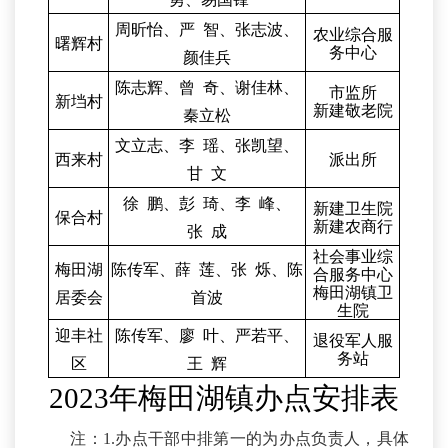
周昕怡、严
智、张志波、
农业综合服
曙辉村
务中心
颜佳兵
陈志辉、曾
奇、谢佳林、
市监所
新垱村
新建敬老院
秦立松
文立志、李
瑶、张凯望、
西来村
派出所
甘
文
徐
鹏、彭
琦、李
峰、
新建卫生院
保合村
新建农商行
张
成
社会事业综
梅田湖
陈传军、薛
莲、张
烁、
陈
合服务中心
梅田湖
镇
卫
居委会
首波
生院
迎丰社
陈传军、廖
叶、严若平、
退役军人服
务站
区
王
辉
2023年梅田湖镇办点安排表
注：
1.办点干部中排第一的为办点负责人，具体