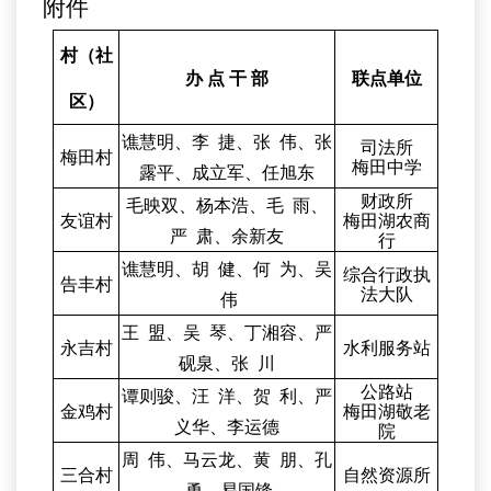
附件
村（社
办
点
干
部
联点单位
区）
谯慧明、李
捷、张
伟、张
司法所
梅田村
梅田中学
露平、成立军、任旭东
财政所
毛映双、杨本浩、毛
雨、
友谊村
梅田湖农商
严
肃、余新友
行
谯慧明、胡
健、何
为、吴
综合行政执
告丰村
法大队
伟
王
盟、吴
琴、丁湘容、严
永吉村
水利服务站
砚泉、张
川
公路站
谭则骏、汪
洋、贺
利、严
金鸡村
梅田湖敬老
义华、李运德
院
周
伟、马云龙、黄
朋、孔
三合村
自然资源所
勇、易国锋