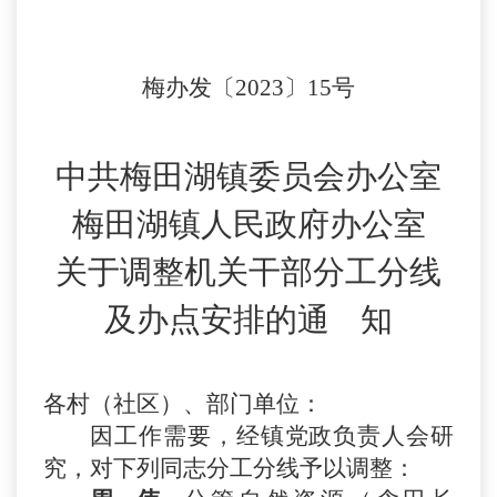
梅
办
发〔
2023
〕
1
5
号
中共梅田湖镇委员会
办公室
梅田湖镇人
民政府
办公室
关于
调整
机关干部
分工分线
及办点安排的
通
知
各村（
社区
）、
部门
单位：
因工作需要，
经镇
党政负责人会
研
究，
对下列同志分工分线予以调整
：