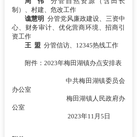
周
伟
分管自然资源（含田长
制）、村建、危改
工作
谯慧明
分管
党风廉政建设、三资中
心、财务审计、
优化
营商环境、
招商引
资
工作
王
盟
分管信访、
12345热线
工作
附件：
202
3
年梅田湖镇办点安排表
中共梅田湖镇委员会
办公室
梅田湖镇人民政府
办
公室
202
3
年
11
月
5
日