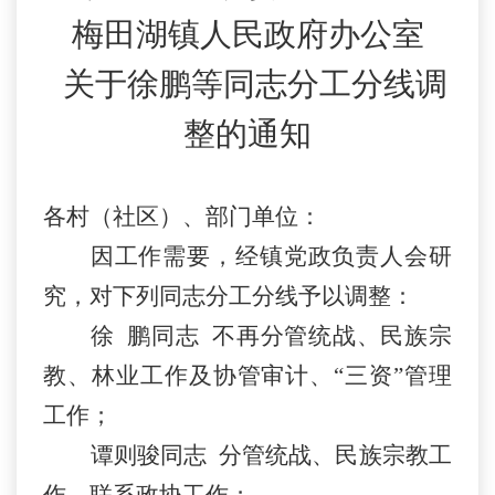
梅田湖镇人民政府办公室
关于
徐鹏
等同志
分工分线调
整
的通知
各村（
社区
）、
部门
单位：
因工作需要，
经镇
党政负责人会
研
究，
对下列同志分工分线予以调整
：
徐
鹏同志
不再分管统战、民族宗
教、林业工作及协管审计、
“三资”管理
工作；
谭则骏同志
分管统战、民族宗教工