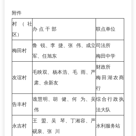
附件
村（社
办 点 干 部
联点单位
区）
鲁 锐、李 捷、张 伟、成立
司法所
梅田村
军、任旭东
梅田中学
财政所
毛映双、杨本浩、毛 雨、严
友谊村
梅田湖农商
肃、余新友
行
谯慧明、胡 健、何 为、吴
综合行政执
告丰村
伟
法大队
王 盟、吴 琴、丁湘容、严
永吉村
水利服务站
砚泉、张 川