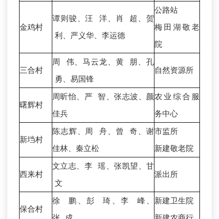
公路站
谭则骏、汪 洋、肖 超、贺
金鸡村
梅田湖敬老
利、严义华、李运德
院
周 伟、马云龙、黄 朋、孔
三合村
自然资源所
勇、易国锋
周昕怡、严 智、张志波、颜
农业综合服
曙辉村
佳兵
务中心
陈志辉、周 舟、曾 奇、谢
市监所
新垱村
佳林、秦立松
新建敬老院
文立志、李 瑶、张凯望、甘
西来村
派出所
文
徐 鹏、彭 琦、李 峰、
新建卫生院
保合村
张 成
新建农商行