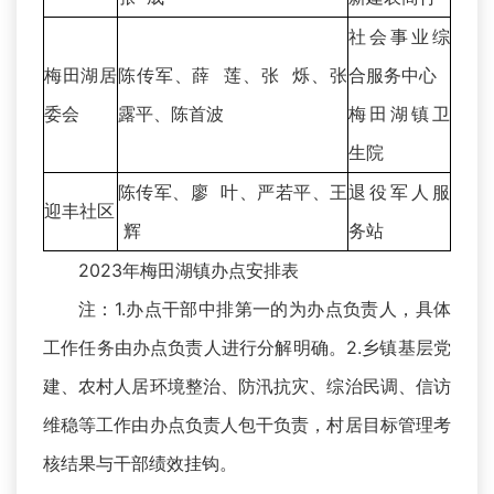
社会事业综
梅田湖居
陈传军、薛 莲、张 烁、张
合服务中心
委会
露平、陈首波
梅田湖镇卫
生院
陈传军、廖 叶、严若平、王
退役军人服
迎丰社区
辉
务站
2023年梅田湖镇办点安排表
注：1.办点干部中排第一的为办点负责人，具体
工作任务由办点负责人进行分解明确。2.乡镇基层党
建、农村人居环境整治、防汛抗灾、综治民调、信访
维稳等工作由办点负责人包干负责，村居目标管理考
核结果与干部绩效挂钩。