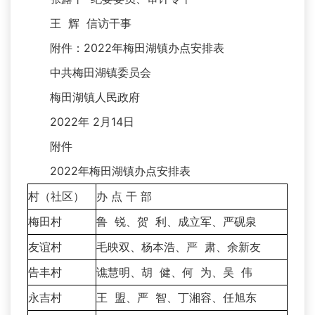
王 辉 信访干事
附件：2022年梅田湖镇办点安排表
中共梅田湖镇委员会
梅田湖镇人民政府
2022年 2月14日
附件
2022年梅田湖镇办点安排表
村（社区）
办 点 干 部
梅田村
鲁 锐、贺 利、成立军、严砚泉
友谊村
毛映双、杨本浩、严 肃、余新友
告丰村
谯慧明、胡 健、何 为、吴 伟
永吉村
王 盟、严 智、丁湘容、任旭东