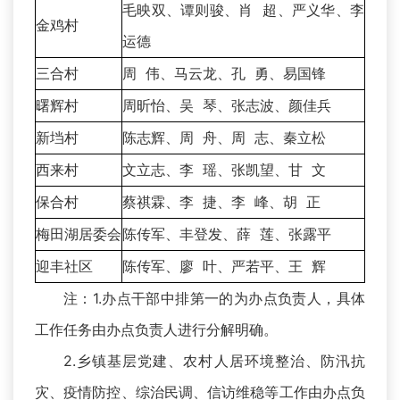
毛映双、谭则骏、肖 超、严义华、李
金鸡村
运德
三合村
周 伟、马云龙、孔 勇、易国锋
曙辉村
周昕怡、吴 琴、张志波、颜佳兵
新垱村
陈志辉、周 舟、周 志、秦立松
西来村
文立志、李 瑶、张凯望、甘 文
保合村
蔡祺霖、李 捷、李 峰、胡 正
梅田湖居委会
陈传军、丰登发、薛 莲、张露平
迎丰社区
陈传军、廖 叶、严若平、王 辉
注：1.办点干部中排第一的为办点负责人，具体
工作任务由办点负责人进行分解明确。
2.乡镇基层党建、农村人居环境整治、防汛抗
灾、疫情防控、综治民调、信访维稳等工作由办点负