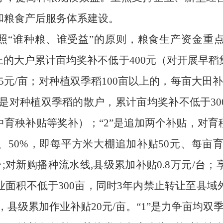
和粮食产后服务体系建设。
照
“谁种粮、谁受益”的原则，粮食生产资金重点向
亩以上的大户累计亩均奖补不低于400元（对开展早
5
元
/亩；对种植双季稻100亩以上的，每亩大田
奖补不低于
3
3”是对种植双季稻的散户，累计亩均
育秧补贴等奖补）；“2”是追加两个补贴，对
、50%，即每平方米大棚追加补贴50元、每亩
台;对新购播种流水线,县级累加补贴0.8万元/
面积不低于300亩，同时3年内禁止转让至县
，县级累加作业补贴20元/亩。“1”是力争亩均双季