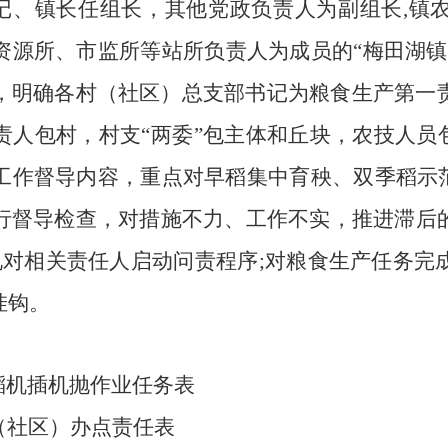
记、镇长任组长，其他党政负责人为副组长
,镇
资源所、市监所
等站所
负责人为成员的
“梅田湖
，明确
各村（社区）总支部书记为粮食生产第一
责人包村，村支
“两委”包主体和丘块，农技人员
工作督导内容，重点对早稻集中育秧、双季稻示范
督导检查，对措施不力、工作不实，推进滞后的
况对相关责任人启动问责程序;对粮食生产任务完
挂钩。
水稻机插机抛作业任务表
村（社区）办点责任表