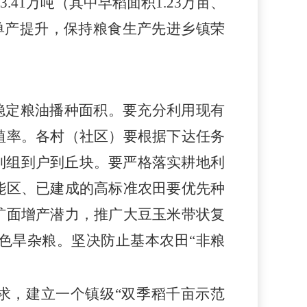
.41万吨
（
其中早稻面积
1.23万亩、
单产提升，保持粮食生产先进乡镇荣
稳
定粮油播种面积。
要
充分利用现有
植率。各村（社区）要根据下达任务
到组到户到丘块。要严格落实耕地利
能区、已建成的高标准农田要优先种
扩面增产潜力，推广大豆玉米带状复
色旱杂粮。坚决防止基本农田
“非粮
要求，建立一个镇级
“
双季稻千亩示范