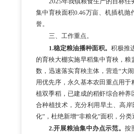
2025年我镇粮食生产的目标任
集中育秧面积0.46万亩、机插机抛作
誉。
三、工作重点。
1.稳定粮油播种面积。
积极推
的育秧大棚实施早稻集中育秧
，
粮
数，迅速落实育秧主体，营造
“大
用优先序，永久基本农田重点用于
植双季稻，已建成的稻虾综合种养
合种植技术，充分利用旱土、高岸
化”，杜绝新增“非粮化”面积，分类
2.开展粮油集中办点示范。
按