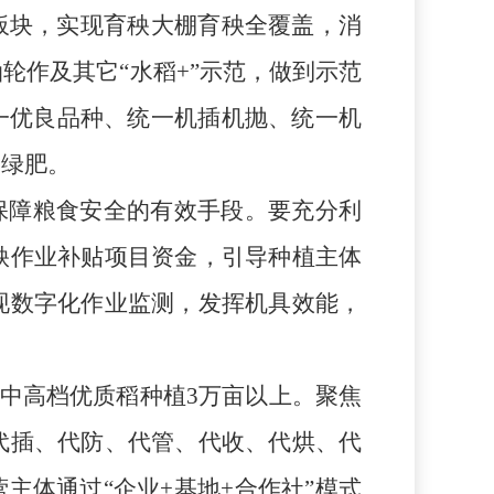
板块
，实现
育秧大棚育秧全覆盖，
消
油轮作及其它
“水稻+”示范，做到示范
一优良品种、统一机插机抛、统一机
菜绿肥。
保障粮食安全的有效手段。要充分利
秧作业补贴项目资金，引导种植主体
现数字化作业监测，发挥机具效能，
展中高档优质稻种植3万亩以上。聚焦
代插、代防、代管、代收、代烘、代
主体通过“企业+基地+合作社”模式