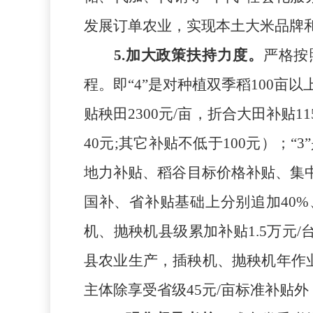
发展订单农业，实现本土大米品牌
5
.
加大政策扶持力度。
严格按
程。即“4”是对种植双季稻100
贴秧田
23
00元/亩，折合大田补贴
11
4
0元;其它补贴不低于100元）；“
地力补贴、稻谷目标价格补贴、集中
国补、省补贴基础上分别追加40%
机、抛秧机县级累加补贴1.5万元/
县农业生产，插秧机、抛秧机年作业
主体除享受省级45元/亩标准补贴外