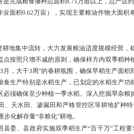
务是完成粮食播种总面积8.71万亩以上，总产达到3
业面积0.62万亩
）
，实现主要粮油作物大面积
进耕地集中流转，大力发展粮油适度规模经营，
监点按照只增不减的原则，确保样方内双季稻种
闹3月，大干3周”的春耕氛围，确保早稻生产
面积
粮食生产特别是水稻生产，已划定的水稻生产功
区必须确保至少种植一季水稻。深入挖掘旱杂粮
田、天水田、渗漏田和严格管控区等耕地扩种特
逐步化解存量“非粮化”耕地。
照县委、县政府实施双季稻生产
“百千万”工程