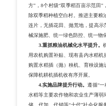
方
”
，
8
个村级
“
双季稻百亩示范田
”
除
双季稻种植空白村。推进主要粮
连片，无插花田、抛荒地，提高示
械深施肥、统一绿色防控、统一物
3
.
重抓粮油机械化水平提升。
用农机购
置
补贴、现有县内水稻机
购置水稻插（抛）秧机、育秧设施
保障机耕机插机收有序开展。
4
.
实施品牌提升行动。
遵循
“
水稻等主要农作物和农业生产薄弱
储、代加、代销等“十代”社会化服