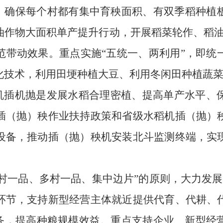
，确保每
个
村都有集中育秧
面积
、有双季稻
种植
油作物大面积单产提升行动，开展
稻
菜
轮作
、稻
范带动效果。重点实施“五统一、两利用”，即统
化技术，利用田埂种植大豆、利用冬闲田种植蔬
机插机抛是发展水稻合理密植、提高单产水平、
插（抛）秧作业扶持政策和省级水稻机插（抛）
设备，推动插（抛）秧机安装北斗监测终端，实
一村一品、多村一品、集中边片”的原则，大力发
环节，支持新型经营主体就近提供代育、代耕、
务，提高种粮规模效益。重点支持企业、新型经营