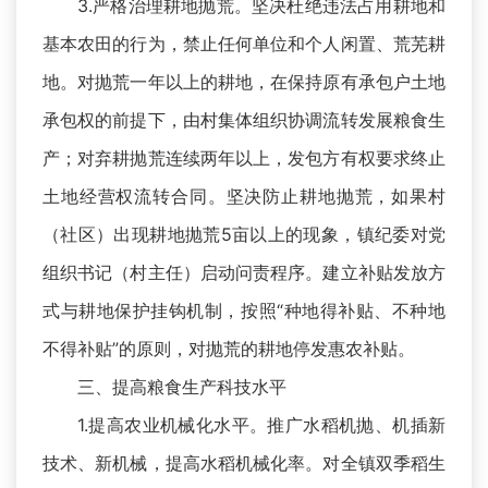
3.严格治理耕地抛荒。坚决杜绝违法占用耕地和
基本农田的行为，禁止任何单位和个人闲置、荒芜耕
地。对抛荒一年以上的耕地，在保持原有承包户土地
承包权的前提下，由村集体组织协调流转发展粮食生
产；对弃耕抛荒连续两年以上，发包方有权要求终止
土地经营权流转合同。坚决防止耕地抛荒，如果村
（社区）出现耕地抛荒5亩以上的现象，镇纪委对党
组织书记（村主任）启动问责程序。建立补贴发放方
式与耕地保护挂钩机制，按照“种地得补贴、不种地
不得补贴”的原则，对抛荒的耕地停发惠农补贴。
三、提高粮食生产科技水平
1.提高农业机械化水平。推广水稻机抛、机插新
技术、新机械，提高水稻机械化率。对全镇双季稻生