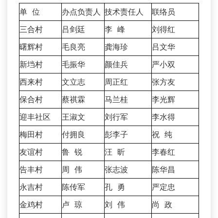
单 位
办点负责人
技术责任人
联络员
三合村
吕剑廷
李 峰
刘得红
曙辉村
毛良亮
龚海珍
吕文华
新垱村
毛振华
颜佳兵
严小双
西来村
文立志
周正红
张方友
保合村
蔡祺霖
马兰桂
李光辉
迎丰社区
王淑文
刘行军
李水得
梅田村
付拥良
彭李子
祝 纯
友谊村
鲁 锐
汪 昕
李春红
告丰村
周 伟
张志波
陈华昌
永吉村
陈传军
孔 勇
严定忠
金鸡村
卢 琼
刘 伟
尚 政