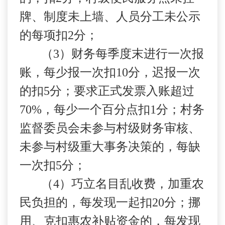
牌、制度未上墙、人员分工未公示
的每项扣
2
分；
（
3
）财务每季度末进行一次报
账，每少报一次扣
10
分，迟报一次
的扣
5
分；要求正式发票入账超过
70%
，每少一个百分点扣
1
分；村务
监督委员会未参与村级财务审核、
未参与村级重大事务决策的，每缺
一次扣
5
分；
（
4
）巧立名目乱收费，加重农
民负担的，每发现一起扣
20
分；挪
用、克扣惠农补贴资金的，每发现