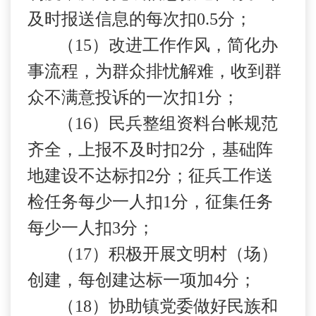
及时报送信息的每次扣
0.5
分；
（
15
）改进工作作风，简化办
事流程，为群众排忧解难，收到群
众不满意投诉的一次扣
1
分；
（
16
）民兵整组资料台帐规范
齐全，上报不及时扣
2
分，基础阵
地建设不达标扣
2
分；征兵工作送
检任务每少一人扣
1
分，征集任务
每少一人扣
3
分；
（
17
）积极开展文明村（场）
创建，每创建达标一项加
4
分；
（
18
）协助镇党委做好民族和