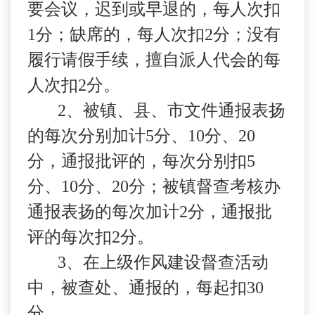
要会议，迟到或早退的，每人次扣
1
分；缺席的，每人次扣
2
分；没有
履行请假手续，擅自派人代会的每
人次扣
2
分。
2
、被镇、县、市文件通报表扬
的每次分别加计
5
分、
10
分、
20
分，通报批评的，每次分别扣
5
分、
10
分、
20
分；被镇督查考核办
通报表扬的每次加计
2
分，通报批
评的每次扣
2
分。
3
、在上级作风建设督查活动
中，被查处、通报的，每起扣
30
分。