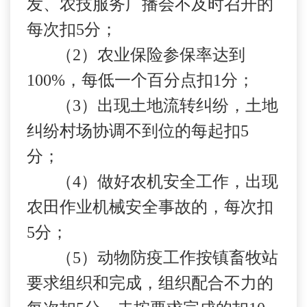
发、农技服务广播会不及时召开的
每次扣
5
分；
（
2
）农业保险参保率达到
100%
，每低一个百分点扣
1
分；
（
3
）出现土地流转纠纷，土地
纠纷村场协调不到位的每起扣
5
分；
（
4
）做好农机安全工作，出现
农田作业机械安全事故的，每次扣
5
分；
（
5
）动物防疫工作按镇畜牧站
要求组织和完成，组织配合不力的