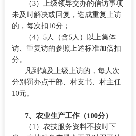
（
3
）上级领导交办的信访事项
未及时解决或回复，造成重复上访
的，每次扣
10
分；
（
4
）
5
人（含
5
人）以上集体
访、重复访的参照上述标准加倍扣
分。
凡到镇及上级上访的，每人次
分别罚办点干部、村支书、村主任
10
元。
7
、农业生产工作（
100
分）
（
1
）农技服务资料不按时下