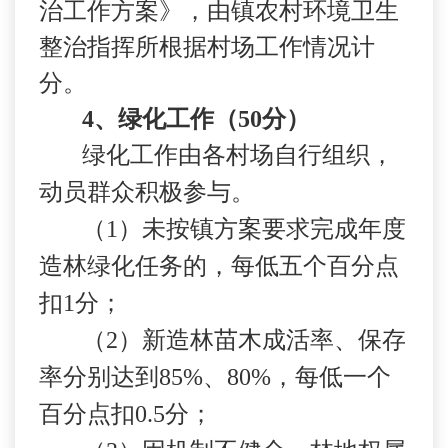
治工作方案》，由镇农村环境卫生
整治指挥所根据
村场工作情况计
分。
4
、绿化工作（
50
分）
绿化工作由各村场自行组织，
动员群众积极参与。
（
1
）未按镇方案要求完成年度
造林绿化任务的，每低五个百分点
扣
1
分；
（
2
）新造林苗木成活率、保存
率分别达到
85%
、
80%
，每低一个
百分点扣
0.5
分；