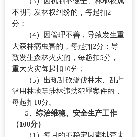
（
3
）因机制不健全、林地权属
不明引发林权纠纷的，每起扣
2
分；
（
4
）因管理不善，导致发生重
大森林病虫害的，每起扣
2
分；导
致发生森林火灾的，每起扣
5
分，
重大火灾每起扣
10
分；
（
5
）出现乱砍滥伐林木、乱占
滥用林地等涉林违法犯罪案件的，
每起扣
10
分。
5
、综治维稳、安全生产工作
（
100
分）
（
1
）每月的不稳定因素排查未