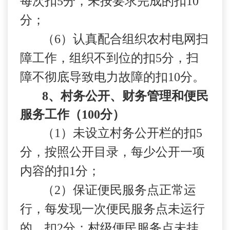
每次扣
5
分，未按要求完成的扣
10
分；
（
6
）认真配合组织农村电网扫
障工作，组织不到位的扣
5
分，扫
障不彻底导致电力故障的扣
10
分。
8
、村务公开、财务管理和便民
服务工作（
100
分）
（
1
）未设立村务公开栏的扣
5
分，按照公开目录，每少公开一项
内容的扣
1
分；
（
2
）保证便民服务点正常运
行，每发现一次便民服务点未运行
的，扣
2
分；村级便民服务点未挂