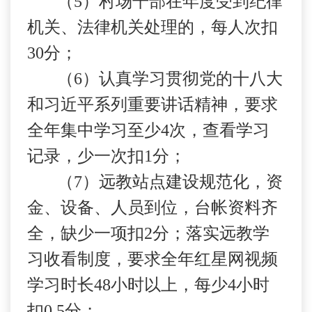
（
5
）村场干部在年度受到纪律
机关、法律机关处理的，
每人次
扣
30
分；
（
6
）认真学习贯彻党的十八大
和习近平系列重要讲话精神，要求
全年集中学习至少
4
次，查看学习
记录，少一次扣
1
分；
（
7
）远教站点建设规范化，资
金、设备、人员到位，台帐资料齐
全，缺少一项扣
2
分；落实远教学
习收看制度，要求全年红星网视频
学习时长
48
小时以上，每少
4
小时
扣
0.5
分；