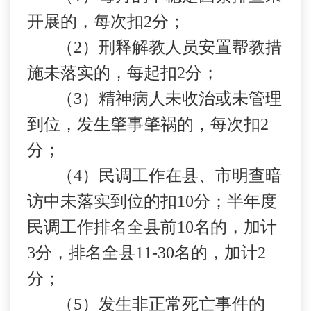
开展的，每次扣
2
分；
（
2
）刑释解教人员安置帮教措
施未落实的，每起扣
2
分；
（
3
）精神病人未收治或未管理
到位，发生肇事肇祸的，每次扣
2
分；
（
4
）民调工作在县、市明查暗
访中未落实到位的扣
10
分；半年度
民调工作排名全县前
10
名的，加计
3
分，排名全县
11-30
名的，加计
2
分；
（
5
）发生非正常死亡事件的