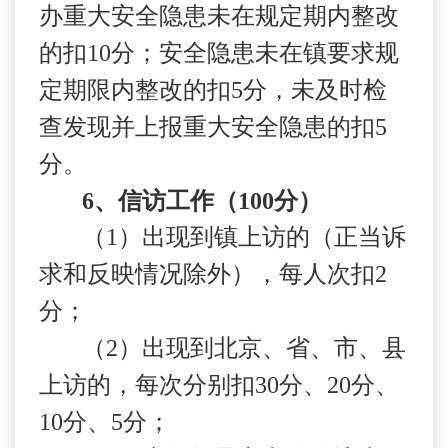
办重大安全隐患未在规定期内整改
的扣
10
分；安全隐患未在镇要求规
定期限内整改的扣
5
分，未及时检
查发现并上报重大安全隐患的扣
5
分。
6
、信访工作（
100
分）
（
1
）出现到镇上访的（正当诉
求和反映情况除外），每人次扣
2
分；
（
2
）出现到北京、省、市、县
上访的，每次分别扣
30
分、
20
分、
10
分、
5
分；