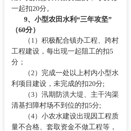
一起扣
20
分。
9
、小型农田水利“三年攻坚”
（
60
分）
（
1
）积极配合镇办工程、跨村
工程建设，每出现一起阻工的扣
5
分；
（
2
）完成一处以上村内小型水
利项目建设，未完成的扣
20
分
;
（
3
）汛期防洪大堤、主干沟渠
清基扫障村场不到位的扣
5
分
;
（
4
）小农水建设出现因工程质
量不合格、套取资金不做工程等，