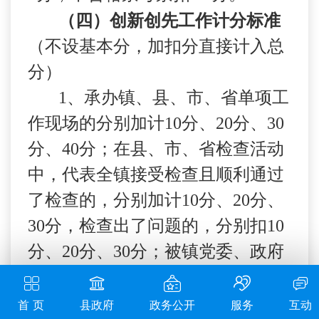
（四）创新创先工作计分标准
（不设基本分，加扣分直接计入总
分）
1
、承办镇、县、市、省单项工
作现场的分别加计
10
分、
20
分、
30
分、
40
分；在县、市、省检查活动
中，代表全镇接受检查且顺利通过
了检查的，分别加计
10
分、
20
分、
30
分，检查出了问题的，分别扣
10
分、
20
分、
30
分；被镇党委、政府
正式文件通报表扬的，一次加计
5
分。
首 页
县政府
政务公开
服务
互动