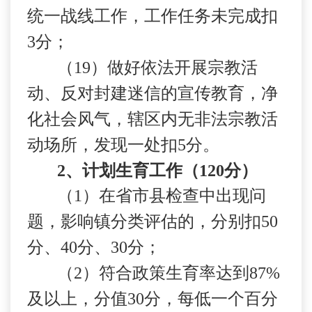
统一战线工作，工作任务未完成扣
3
分；
（
19
）做好依法开展宗教活
动、反对封建迷信的宣传教育，净
化社会风气，辖区内无非法宗教活
动场所，发现一处扣
5
分。
2
、计划生育工作（
120
分）
（
1
）在省市县检查中出现问
题，影响镇分类评估的，分别扣
50
分、
40
分、
30
分；
（
2
）符合政策生育率达到
87%
及以上，分值
30
分，每低一个百分