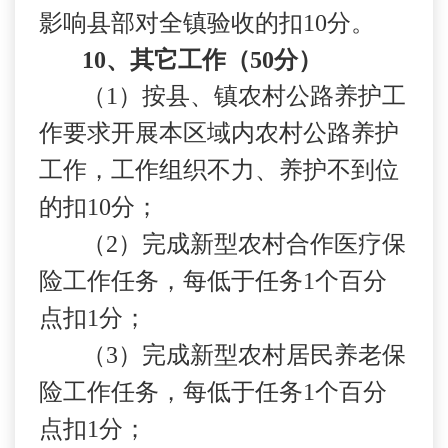
影响县部对全镇验收的扣
10
分。
10
、其它工作（
50
分）
（
1
）按县、镇农村公路养护工
作要求开展本区域内农村公路养护
工作，工作组织不力、养护不到位
的扣
10
分；
（
2
）完成新型农村合作医疗保
险工作任务，每低于任务
1
个百分
点扣
1
分；
（
3
）完成新型农村居民养老保
险工作任务，每低于任务
1
个百分
点扣
1
分；