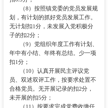
（
8
）按照镇党委的党员发展规
划，有计划的抓好党员发展工作。
无计划扣
1
分，未发展入党积极分
子的扣
2
分；
（
9
）党组织年度工作有计划、
年中有小结、年终有总结。少一项
扣
1
分；
（
10
）认真开展民主评议党
员、双述双评工作，按要求处置不
合格党员。无开展记录的扣
2
分，
未开展的扣
5
分；
（
11
）按要求完成党费收缴任