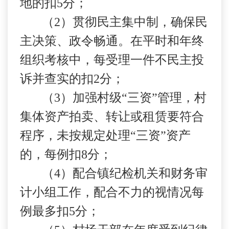
地的扣
5
分；
（
2
）贯彻民主集中制，确保民
主决策、政令畅通。在平时和年终
组织考核中，每受理一件不民主投
诉并查实的扣
2
分；
（
3
）加强村级“三资”管理，村
集体资产拍卖、转让或租赁要符合
程序，未按规定处理“三资”资产
的，每例扣
8
分；
（
4
）配合镇纪检机关和财务审
计小组工作，配合不力的视情况每
例最多扣
5
分；