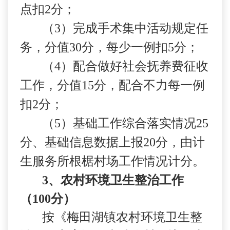
点扣
2
分；
（
3
）完成手术集中活动规定任
务，分值
30
分，每少一例扣
5
分；
（
4
）配合做好社会抚养费征收
工作，分值
15
分，配合不力每一例
扣
2
分；
（
5
）基础工作综合落实情况
25
分、基础信息数据上报
20
分，由计
生服务所根椐村场工作情况计分。
3
、农村环境卫生整治工作
（
100
分）
按《梅田湖镇农村环境卫生整