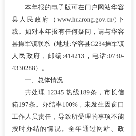
本年报的电子版可在门户网站华容
县人民政府（
www.huarong.gov.cn/)下
载。如对本年报有任何疑问，请与华容
县操军镇联系（地址:华容县G234操军镇
人民政府，邮编:414213，电话:0730-
4330288）。
一、
总体情况
共处理
12345 热线
189
条，市长信
箱
197
条。办结率
100%，未发生因窗口
工作人员责任，导致所受理的事项不能
按时办结的情况。全年通过网站、政