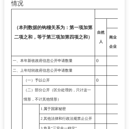
情况
法
（本列数据的
钩稽
关系为：第一项加第
自然
二项之和，等于第三项加第四项之和）
商业
科研
人
企业
机构
0
一、本年新收政府信息公开申请数量
二、上年结转政府信息公开申请数量
0
（一）予以公开
（二）部分公开
（区分处理的，只计这一
情形，不计其他情形）
1.属于国家秘密
2.其他法
律和
行政法规禁止公开
3.危及“三安全一稳定”