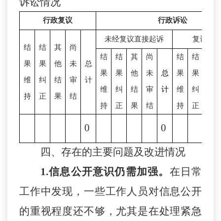
诉讼情况
行政复议
行政诉讼
未经复议直接起诉
复议后
结
结
其
尚
结
结
其
尚
结
结
其
果
果
他
未
总
果
果
他
未
总
果
果
他
维
纠
结
审
计
维
纠
结
审
计
维
纠
结
持
正
果
结
持
正
果
结
持
正
果
0
0
四
、存在的主要问题及改进情况
1.
信息公开意识仍需加强
。
在日常
工作中发现，一些工作人员对信息公开
的重视程度还不够，尤其是在处理紧急