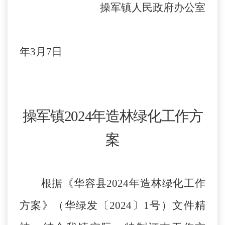
操军镇人民政府办公室
年
3
月
7
日
操军镇
2024年造林绿化工作方
案
根据《
华容县
2024年造林绿化工作
方案
》（
华绿发
〔
202
4
〕
1
号）
文件
精