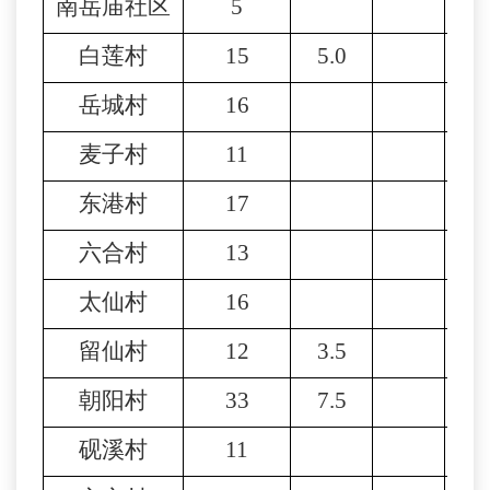
南岳庙社区
5
9
白莲村
15
5.0
2
岳城村
16
1
麦子村
11
2
东港村
17
2
六合村
13
2
太仙村
16
3
留仙村
12
3.5
2
朝阳村
33
7.5
2
砚溪村
11
2