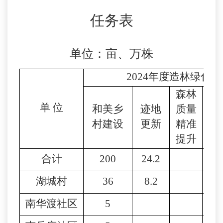
任务表
单位：亩、万株
2024年度造林绿化
森林
近
单
位
和美乡
迹地
质量
造
村建设
更新
精准
林
提升
合计
200
24.2
283
湖城村
36
8.2
32
南华渡社区
5
8