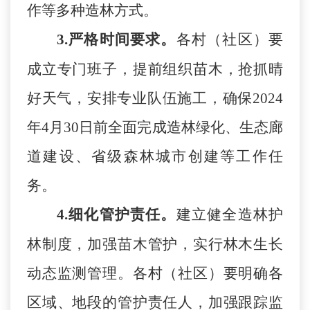
作等多种造林方式。
3.
严格时间要求
。
各
村（社区）
要
成立专门班子，提前组织苗木，抢抓晴
好天气，安排专业队伍施工，确保
202
4
年
4
月
30
日前全面完成造林绿化、生态廊
道建设、省级森林城市创建等工作任
务。
4.
细化管护责任
。
建立健全造林护
林制度，加强苗木
管护
，
实行
林木生长
动态监测管理。各
村（社区）
要明确各
区域、地段的管护责任人，加强跟踪监