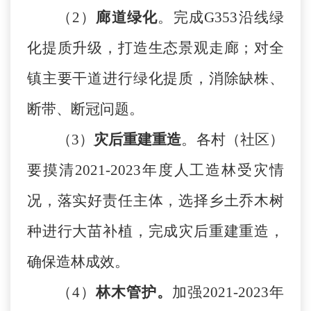
（
2）
廊道绿化
。完成
G353沿线绿
化提质升级，打造生态景观走廊；对全
镇主要干道进行绿化提质，消除缺株、
断带、断冠问题。
（
3）
灾后重建重造
。各村（社区）
要摸清
2021-2023年度人工造林受灾情
况，落实好责任主体，选择乡土乔木树
种进行大苗补植，完成灾后重建重造，
确保造林成效。
（
4）
林木管护。
加强
2021-2023年