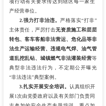
项
行动有关要求传达到辖区每一家生
产经营单位。
2.强力打非治违。
严格落实
“打非”
主体
责
任，严厉打击
无资质施工和层层
转包、客车客船
非法营运
、
危化品等非
法生产运输经营、违规电气焊、油气管
道
乱
挖乱钻、城镇燃气非法灌装经营
等
典型非法违法行为，不定期
公
开曝光
“非法违法”典型案例。
3.扎实开展安全培训。
认真
组织开
展
1次由党
委
政
府以及有关部门负责同
志参加的安全生产专题培训，重点加