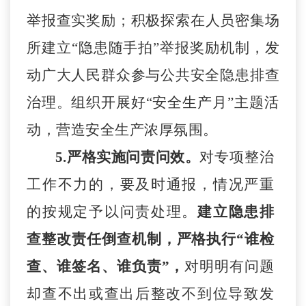
举报查实奖励
；
积极探索在人员密集场
所建立
“隐患随手拍”举报奖励机制，发
动广大人民群众参与公共安全隐患排查
治理。
组织开展好
“安全生
产
月
”
主题
活
动，营造安全生产浓厚氛围。
5.严格实施问责问效。
对专项
整
治
工作不力的，要及时通报，情况严重
的按规定予以问责
处
理。
建立隐患排
查整改责任倒查机制，严格执行
“谁检
查、谁
签
名、谁负责
”，
对明明有问题
却查不出或查出后整改不到位导
致
发