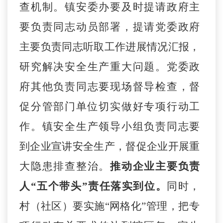
查机制。
镇安委办
要及时提请政府主
要负责同志动员部署，提请党委政府
主要负责同志听取工
作
进展情况汇报，
研究解决安全生产重大问题。
党委
政
府其他负责同志要现场督导检查，督
促分管部门
单
位
切实
做好
专项行动
工
作。
镇
安全生产领导小组
负责同志
要
到企业宣讲安
全
生产
，
督促企业开展重
大隐患排查整治。
推动企业主要负责
人
“五个带头”责任落实到位。
同时，
村（社区）要实施
“网格
化
”
管理
，
把
专