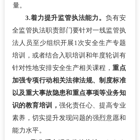
量。
3.着力提升监管执法能力。
负有安
全监管执法职责
部门要针对一线监管
执
法人员至少组织开展
1次
安全生产专题
培训，或者结合入职培
训
和年度轮训有
针对性地安排安全生产相关课程，
重点
加强专项
行
动相关法律法规、制度标准
以及重大事故隐患和重点事项等业
务
知
识的教育
培训
，
强化责任心、提高专业
素养，切实提升发现问题
的
强烈意愿和
能力水平。