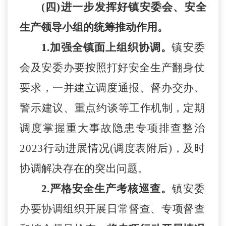
(四)进一步发挥好镇安委会、安全
生产领导小组的统筹推动作用。
1.加强全镇面上组织协调。
镇
安委
会及
安委办要
按照打好安
全生产翻身仗
要求，一并建立调度通报、督办交办、
警示建议
、
重点约谈
等
工作机制，定期
调度掌握
重大事故隐患专项排查整治
2023行动进展情况
(调度表
附后
)
，及时
协调解决存在的突出问题。
2.严格安全生产考核巡查。
镇安委
办要
协调
组织
开展日常督查、专项督查