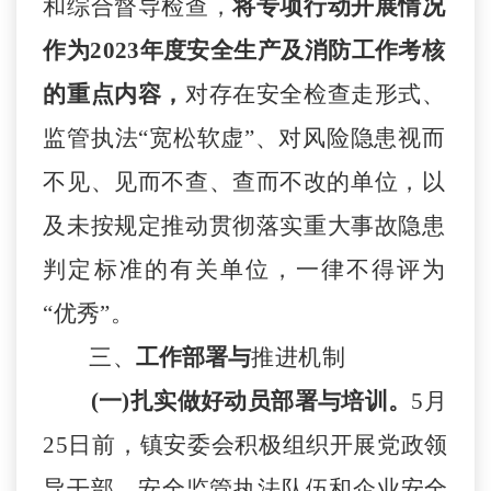
和
综合督导检查，
将专项行动开展情况
作为
2023年度
安全生产及消防工作
考核
的重点内容，
对存在安全检查走形式、
监管执法
“宽松软虚”、对风险隐患视而
不见、见而不查、查而不改的
单位
，以
及未按规定推动贯彻落实重大事故隐患
判定标准的有关单位，一律不得评为
“优秀”。
三、
工作部署与
推进
机制
(一)扎实做好动员部署
与培训
。
5
月
25日前
，
镇安委会
积极组织开展
党政
领
导
干部
、
安全
监管
执法队伍
和企业安全