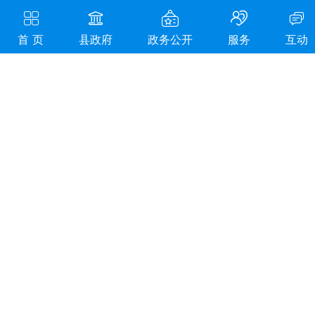
首 页
县政府
政务公开
服务
互动
操政办发〔
2023
〕
37
号
操军镇人民政府办公室
关于大力实施秸秆还田的
通知