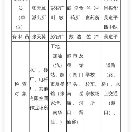
员
张天翼
彭智广
戴 浩食
竺 冲
肖振华
（单
派出所
叶 敏
药所
食药所
吴道平
位）
四中队
资 料 员
张天翼
彭智广
戴 浩
竺 冲
吴道平
工地、
加油
超市及
（汽）
餐馆
道路
水厂、砖
站、超
（闸口
学校、
（路、
厂、电杆
检 查
市及餐
码头、
校车、
桥）、水
厂、其他
对 象
馆（张
南岳
宗教场
上交通
有限空间
家湾、
庙、河
所
（渡
作业场所
南华
口、留
口）、
渡、）
仙窖）