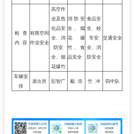
高空作
业及危
消防安
食品安
化品安
全、烟
全、校
检 查
有限空间
全、消
花爆
车安
交通安全
内 容
作业安全
防安
竹、食
全、消
全、烟
品安全
防安全
花爆竹
车辆安
派出所
彭智广
戴 浩
竺 冲
四中队
排