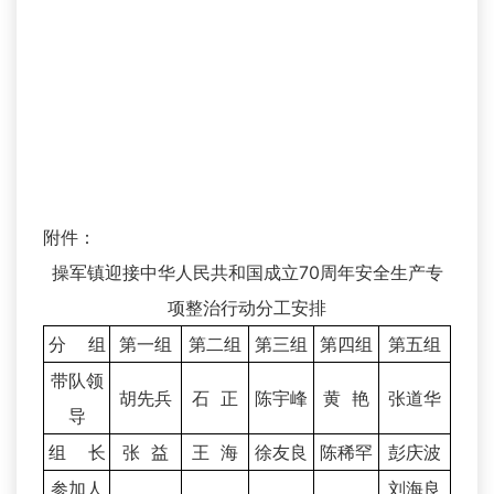
附件：
操军镇迎接中华人民共和国成立70周年安全生产专
项整治行动分工安排
分 组
第一组
第二组
第三组
第四组
第五组
带队领
胡先兵
石 正
陈宇峰
黄 艳
张道华
导
组 长
张 益
王 海
徐友良
陈稀罕
彭庆波
参加人
刘海良