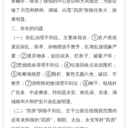
章棚亭，体现了很强的中心意识和大局观念，为群众
做了示范和榜样。湖城、白莲“四房”拆除任务大，效
果明显。
二、存在的问题
（一）杂乱治理不到位。主要体现在：①农户房前
屋后杂乱，柴草、杂物摆放不整齐，乱堆乱放现象严
重；②废弃物多，如旧农具、烂柜子、破窗户等；
③焚烧残余清理不到位；④垃圾回收点未设围栏；
⑤有断墙残壁；⑥围栏、篱笆五颜六色，破旧、不
整齐；⑦清明祭祀物清理不到位；⑧树干、电线杆
广告多、牛皮癣多。特别是永安、南岳庙、东港、湖
城南华片和护安片杂乱较明显。
（二）“四房”拆除不到位。主干公路沿线视线范围内
还有未拆除的“四房”，朝阳、太仙、永安等村“四房”