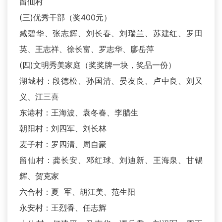
留仙村
(三)优秀干部（奖400元）
臧碧华、张志辉、刘长春、刘瑞兰、苏建红、罗田
英、王志祥、徐长富、罗志华、廖岳萍
(四)文明秀美家庭（奖奖牌一块，奖品一份）
湖城村：段德松、孙国清、晏友良、卢中良、刘又
义、江三喜
东港村：王海波、袁冬春、李腊生
朝阳村：刘四军、刘长林
麦子村：罗四清、周自豪
留仙村：龚长安、邓红球、刘迪新、王海泉、甘锡
辉、贺克家
六合村：夏 军、胡江美、范生阳
永安村：王烈香、任志辉