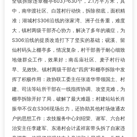
全镇拆除违章棚亭603户630个，2.1万平方米，其
中，南华渡社区、白莲村行动快，拆除彻底，面积精
准；湖城村S306沿线的张家湾、洲子任务重，难度
大，镇村两级干部齐心协力，解决了多年的顽症，为
S306沿线的提质改造打下了坚实的基础；砚溪、留
仙村码头上棚亭多，情况复杂，村干部善于耐心细致
地做群众工作，效果好；南岳庙社区、麦子村行动
早、见效快。镇村两级干部在“四房”和棚亭拆除中发
挥了积极作用：政协联工委主任张道华带领国土、村
建、司法等站所干部在一线指挥协调、攻坚克难，为
棚亭拆除开好了局，破解了最大难题；村建站站长肖
振华不仅在S306现场出力，还协助其他村场做通农
户的思想工作；农技服务中心刘绍荣、谢军、六合村
治安主任李建军、东港村会计孟祥富带头拆了自家违