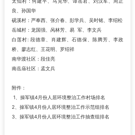
太仙村：何建平、马克华、谭岳君、刘汉军、周正
良、孙国华
砚溪村：严奉西、张介春、彭学兵、吴时铭、李绍松
岳城村：龙国强、呙林芳、易 军、李文兵
白莲村: 段德章、肖建辉、石德保、陈腾芳、李政
桥、廖志红、王花明、罗绍祥
南华渡社区：段佳亮
南岳庙社区：孟文兵
附件：
1、操军镇4月份人居环境整治工作村场排名
2、操军镇4月份人居环境整治工作示范组排名
3、操军镇4月份人居环境整治工作抽查组排名