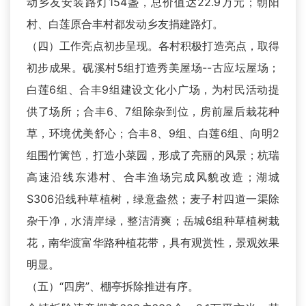
动乡友安装路灯154盏，总价值达22.9万元；朝阳
村、白莲原合丰村都发动乡友捐建路灯。
（四）工作亮点初步呈现。各村积极打造亮点，取得
初步成果。砚溪村5组打造秀美屋场--古应坛屋场；
白莲6组、合丰9组建设文化小广场，为村民活动提
供了场所；合丰6、7组除杂到位，房前屋后栽花种
草，环境优美舒心；合丰8、9组、白莲6组、向明2
组围竹篱笆，打造小菜园，形成了亮丽的风景；杭瑞
高速沿线东港村、合丰渔场完成风貌改造；湖城
S306沿线种草植树，绿意盎然；麦子村四道一渠除
杂干净，水清岸绿，整洁清爽；岳城6组种草植树栽
花，南华渡富华路种植花带，具有观赏性，景观效果
明显。
（五）“四房”、棚亭拆除推进有序。