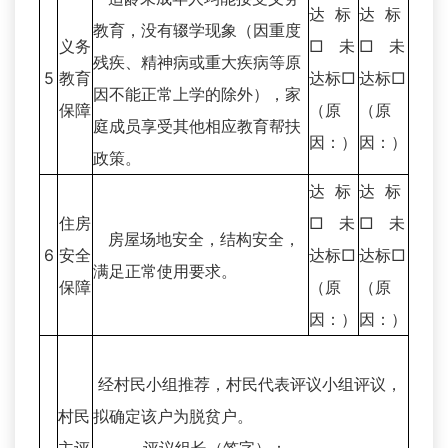
达 标
达 标
教育，没有辍学现象（因重度
义务
□ 未
□ 未
残疾、精神病或重大疾病等原
5
教育
达标□
达标□
因不能正常上学的除外），家
保障
（原
（原
庭成员享受其他相应教育帮扶
因：）
因：）
政策。
达 标
达 标
住房
□ 未
□ 未
房屋场地安全，结构安全，
6
安全
达标□
达标□
满足正常使用要求。
保障
（原
（原
因：）
因：）
经村民小组推荐，村民代表评议小组评议，
村民
拟确定该户为脱贫户。