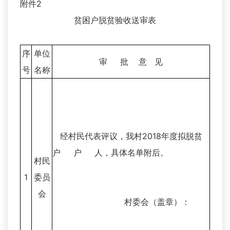
附件2
贫困户脱贫验收送审表
序
单位
审 批 意 见
号
名称
经村民代表评议，我村2018年度拟脱贫
户 户 人，具体名单附后。
村民
1
委员
会
村委会（盖章）：