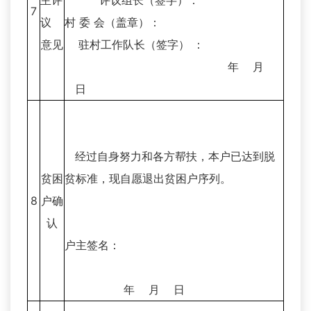
主评
评议组长（签字）：
7
议
村 委 会（盖章）：
意见
驻村工作队长（签字） ：
年 月
日
经过自身努力和各方帮扶，本户已达到脱
贫困
贫标准，现自愿退出贫困户序列。
8
户确
认
户主签名：
年 月 日