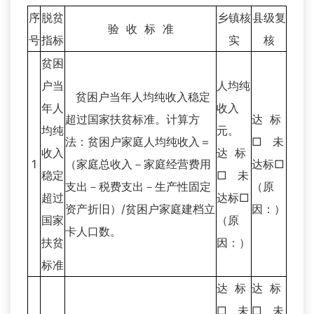
序
脱贫
乡镇核
县级复
验 收 标 准
号
指标
实
核
贫困
户当
人均纯
贫困户当年人均纯收入稳定
年人
收入
超过国家扶贫标准。计算方
达 标
均纯
元。
法：贫困户家庭人均纯收入＝
□ 未
收入
达 标
1
（家庭总收入－家庭经营费用
达标□
稳定
□ 未
支出－税费支出－生产性固定
（原
超过
达标□
资产折旧）/贫困户家庭建档立
因：）
国家
（原
卡人口数。
扶贫
因：）
标准
达 标
达 标
□ 未
□ 未