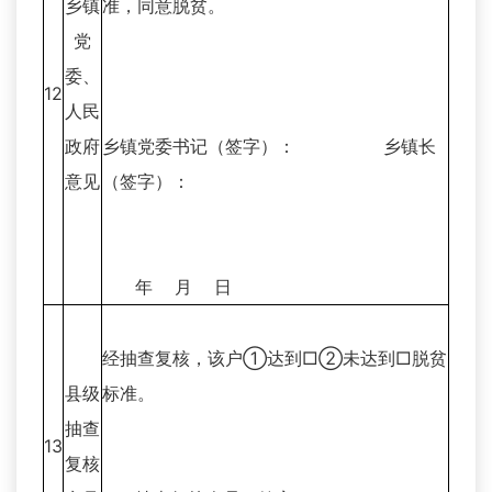
乡镇
准，同意脱贫。
党
委、
12
人民
政府
乡镇党委书记（签字）： 乡镇长
意见
（签字）：
年 月 日
经抽查复核，该户①达到□②未达到□脱贫
县级
标准。
抽查
13
复核