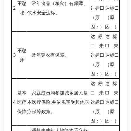
不愁
常年食品（粮食）有保障、
2
达标□
达标□
吃
饮水安全达标。
（原
（原
因：）
因：）
达 标
达 标
□ 未
□ 未
不愁
3
常年穿衣有保障。
达标□
达标□
穿
（原
（原
因：）
因：）
达 标
达 标
基本
家庭成员均参加城乡居民基
□ 未
□ 未
4
医疗
本医疗保险,并依规享受其他医
达标□
达标□
保障
疗保障政策。
（原
（原
因：）
因：）
适龄未成年人均能接受义务