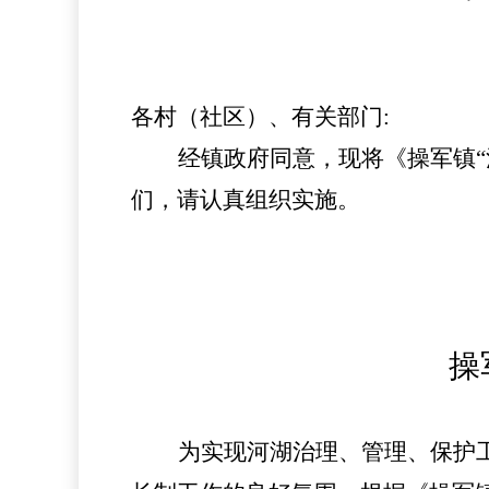
各
村（社区）、
有关部门
:
经
镇
政府同意，现将《
操军镇
们，请认真组织实施。
操
为实现河湖治理、管理、保护