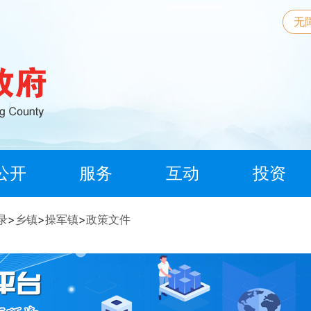
无
公开
服务
互动
投资
录
>
乡镇
>
操军镇
>
政策文件