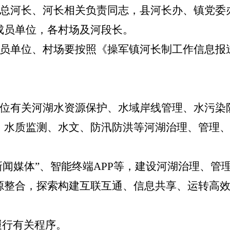
总河长、河长相关负责同志，
县
河长办、
镇党
委
成员单位，各
村场
及河
段
长。
员单位、
村场
要按照《
操军镇
河长制工作信息报
位有关河湖水资源保护、水域岸线管理、水污染
、水质监测、水文、防汛防洪等河湖治理、管理
“新闻媒体”、智能终端APP等，建设河湖治理、
源整合，探索构建互联互通、信息共享、运转高
履行有关程序。