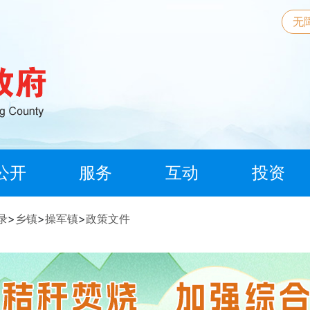
无
公开
服务
互动
投资
录
>
乡镇
>
操军镇
>
政策文件