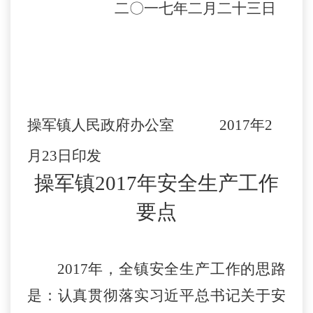
二〇一七年二月二十三日
操军镇人民政府办公室
201
7
年
2
月
23
日
印
发
操军
镇201
7
年安全生产工作
要点
201
7
年，全镇安全生产工作的思路
是：认真贯彻落实习近平总书记关于安