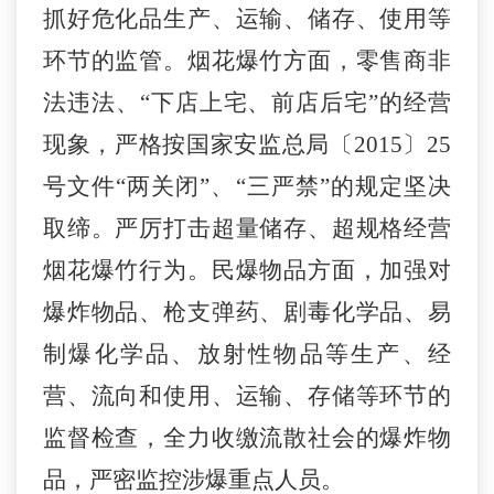
抓好危化品生产、运输、储存、使用等
环节的监管。烟花爆竹
方面
，
零售
商
非
法违法
、
“下店上宅、前店后宅”
的经营
现象
，严格按国家安监总局〔2015〕25
号文件“两关闭”、“三严禁”的规定
坚决
取缔
。
严厉打击
超量储存、超规格经营
烟花爆竹行为。民爆物品方面，加强对
爆炸物品、枪支弹药、剧毒化学品、易
制爆化学品、放射性物品等生产、经
营、流向和使用、运输、存储等环节的
监督检查，全力收缴流散社会的爆炸物
品，严密监控涉爆重点人员。