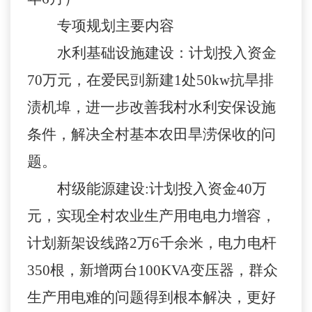
专项规划主要内容
水利基础设施建设：计划投入资金
70
万元，在爱民剅新建
1
处
50kw
抗旱排
渍机埠，进一步改善我村水利安保设施
条件，解决全村基本农田旱涝保收的问
题。
村级能源建设
:
计划投入资金
40
万
元，实现全村农业生产用电电力增容，
计划新架设线路
2
万
6
千余米，电力电杆
350
根，新增两台
100KVA
变压器，群众
生产用电难的问题得到根本解决，更好