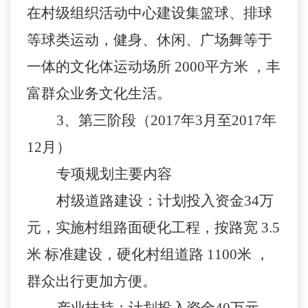
在村级组织活动中心建设集篮球、排球
等球类运动，健身、休闲、广场舞等于
一体的文化体运动场所
2000
平方米
，丰
富群众业务文化生活。
3
、第三阶段（
2017
年
3
月至
2017
年
12
月）
专项规划主要内容
村级道路建设：计划投入资金
34
万
元，实施村组路面硬化工程，按路宽
3.5
米
标准建设，硬化村组道路
1100
米
，
群众出行更加方便。