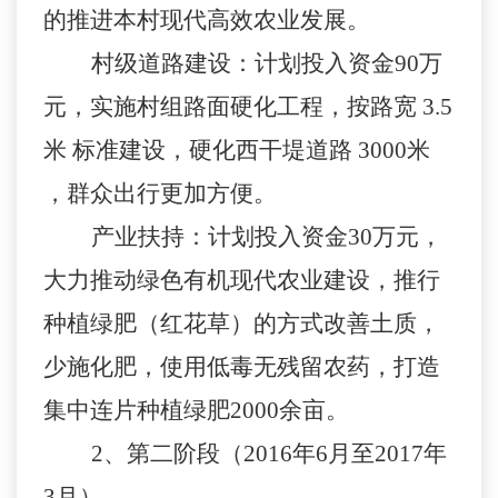
的推进本村现代高效农业发展。
村级道路建设：计划投入资金
90
万
元，实施村组路面硬化工程，按路宽
3.5
米
标准建设，硬化西干堤道路
3000
米
，群众出行更加方便。
产业扶持：计划投入资金
30
万元，
大力推动绿色有机现代农业建设，
推行
种植绿肥（红花草）的方式改善土质，
少施化肥，使用低毒无残留农药，打造
集中连片种植绿肥
2000
余亩。
2
、第二阶段（
2016
年
6
月至
2017
年
3
月）