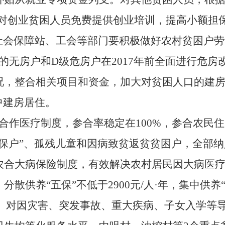
对创业贫困人员免费提供创业培训，提高小额担
社会保障站、工会等部门要积极做好农村贫困户劳
的无房户和
D
级危房户在
2017
年前全面进行危房
况，整合相关项目和资金，加大对贫困人口的建
中建房居住。
合作医疗制度，参合率稳定在
100%
，参合农民住
五保户”、孤残儿童和因病致贫返贫贫困户，全部
农合大病保险制度，有效解决农村居民因大病医疗
分散供养“五保”不低于
2900
元
/
人·年，集中供养
助。对因灾害、突发事故、重大疾病、子女入学等