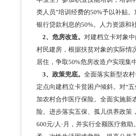
类人员”培训经费的
50%
予以补贴。
银行贷款利息的
50%
。人力资源和
2
、危房改造。
对建档立卡对象中
村民建房，根据扶贫对象的实际情
居住，争取
50%
危房改造户实现集
3
、政策兜底。
全面落实新型农村
定点向建档立卡贫困户倾斜。对“
加农村合作医疗保险。全面实施新
险。进步落实五保、孤儿供养政策，
600
元
/
人·月，并实行全额医疗救