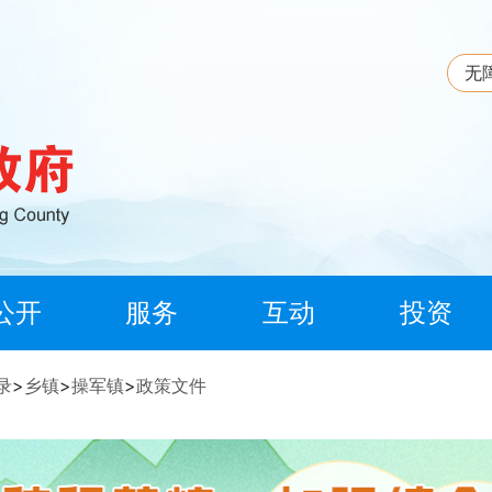
无
公开
服务
互动
投资
录
>
乡镇
>
操军镇
>
政策文件