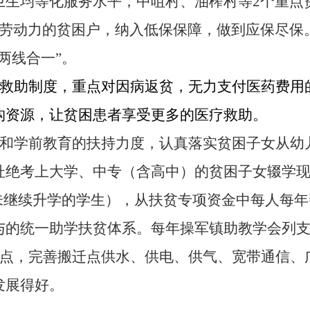
卫生均等化服务水平，中咀村、油榨村等
2
个重点
劳动力的贫困户，纳入低保保障，做到应保尽保。
两线合一”。
救助制度，重点对因病返贫，无力支付医药费用
构资源，让贫困患者享受更多的医疗救助。
和学前教育的扶持力度，认真落实贫困子女从幼
杜绝考上大学、中专（含高中）的贫困子女辍学现
未继续升学的学生），从扶贫专项资金中每人每
与的统一助学扶贫体系。每年操军镇助教学会列
点，完善搬迁点
供水、供电、供气、宽带通信、
发展得好。