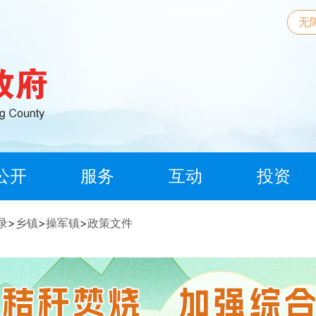
无
公开
服务
互动
投资
录
>
乡镇
>
操军镇
>
政策文件