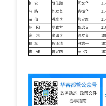
护
安
段佳顺
周文华
21
马
蹄
陈发良
肖振华
21
留
仙
潘维兵
熊定红
21
朝 阳
罗政方
黎忠义
21
东 港
张四兵
徐友良
19
操
军
肖泽清
段志平
19
青 雀
曹定国
黄
强
19