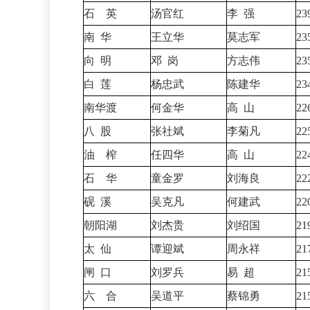
石 英
汤官红
李
强
23
南
华
王立华
莫志军
23
向
明
邓
岗
方志伟
23
白
莲
杨忠武
陈建华
23
南华渡
何金华
高
山
22
八
股
张社斌
李菊凡
22
油 榨
任四华
高
山
22
石 华
童金罗
刘海良
22
砚
溪
吴克凡
何建武
22
朝阳湖
刘杰贵
刘绍国
21
太
仙
谭迎斌
周永祥
21
闸
口
刘罗兵
易
超
21
六 合
吴道平
蔡锦勇
21