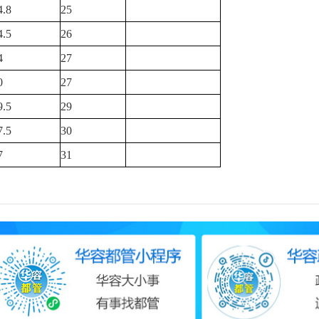
4.8
25
4.5
26
4
27
0
27
9.5
29
7.5
30
7
31