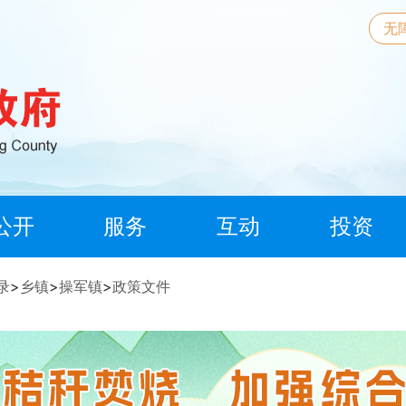
无
公开
服务
互动
投资
录
>
乡镇
>
操军镇
>
政策文件