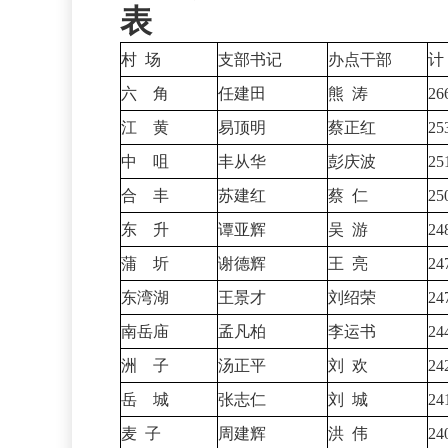
表
村
场
支部书记
办点干部
计
六 角
任建田
熊
涛
26
江 黄
易顶明
蔡正红
25
中 咀
丰从华
彭庆波
25
合 丰
苏建红
蔡
仁
25
东 升
谭亚辉
吴
游
24
蒲 圻
谢德辉
王
亮
24
东湾湖
王景才
刘绍荣
24
南岳庙
孟凡柏
李运书
24
洲 子
汤正平
刘
欢
24
岳 城
张志仁
刘
城
24
麦
子
周建辉
洪
伟
24