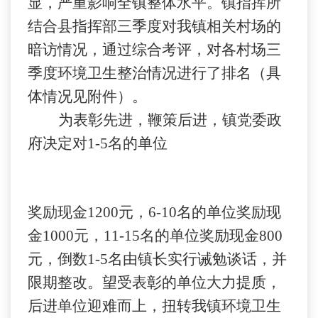
显，严重影响全镇整体水平。镇指挥所
结合县指挥部三季度对我镇相关村场的
暗访情况，通过综合考评，对各村场三
季度环境卫生整治情况进行了排名（具
体情况见附件）。
为表彰先进，鞭策后进，镇党委政
府决定对
1-5
名的单位
奖励现金
1200
元，
6-10
名的单位奖励现
金
1000
元，
11-15
名的单位奖励现金
800
元，倒数
1-5
名由镇长实行诫勉谈话，并
限期整改。望受表彰的单位大力提质，
后进单位迎难而上，扭转我镇环境卫生