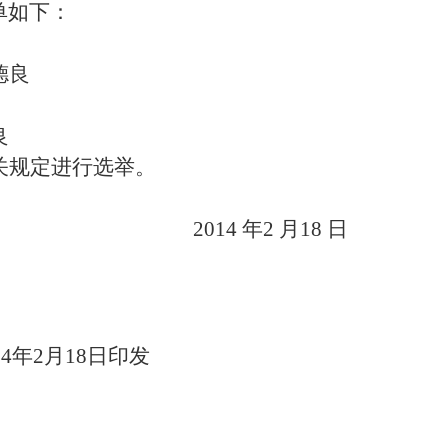
单如下：
德良
良
关规定进行选举。
2014
年2
月18
日
14
年
2
月
18
日印发