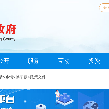
无
公开
服务
互动
投资
录
>
乡镇
>
操军镇
>
政策文件