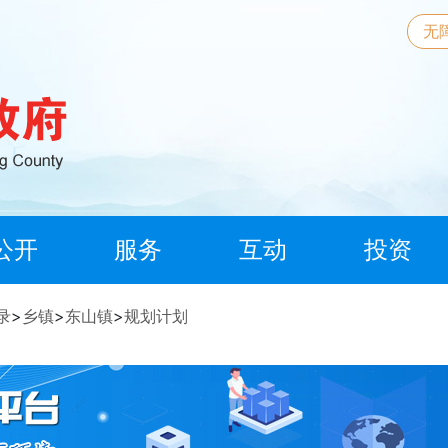
无
公开
服务
互动
投资
录
>
乡镇
>
东山镇
>
规划计划