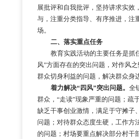
展批评和自我批评，坚持讲求实效
与，注重分类指导、有序推进，注
场。
二、落实重点任务
教育实践活动的主要任务是抓住
风”方面存在的突出问题，对作风
群众切身利益的问题，解决群众身
着力解决“四风”突出问题。
全
群众，“走读”现象严重的问题；
缺乏干事创业激情，满足于守摊子
问题；对待群众态度生硬，工作方
的问题；村场要重点解决部分村干