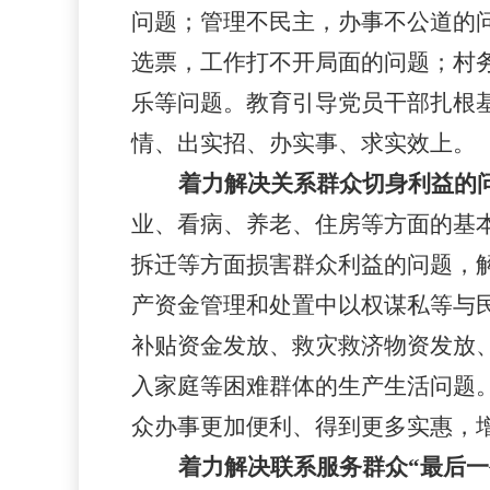
问题；管理不民主，办事不公道的
选票，工作打不开局面的问题；村
乐等问题。教育引导党员干部扎根
情、出实招、办实事、求实效上。
着力解决关系群众切身利益的
业、看病、养老、住房等方面的基
拆迁等方面损害群众利益的问题，
产资金管理和处置中以权谋私等与
补贴资金发放、救灾救济物资发放
入家庭等困难群体的生产生活问题
众办事更加便利、得到更多实惠，
着力解决联系服务群众“最后一