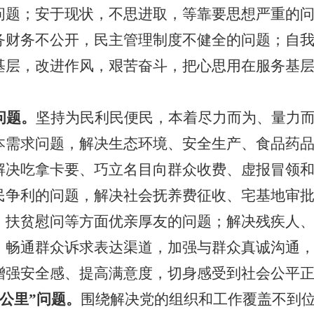
问题；安于现状，不思进取，等靠要思想严重的问
务财务不公开，民主管理制度不健全的问题；自我
基层，改进作风，艰苦奋斗，把心思用在服务基
问题。
坚持为民利民便民，本着尽力而为、量力
本需求问题，解决生态环境、安全生产、食品药
解决吃拿卡要、巧立名目向群众收费、虚报冒领
民争利的问题，解决社会抚养费征收、宅基地审
、扶贫慰问等方面优亲厚友的问题；解决残疾人
。畅通群众诉求表达渠道，加强与群众真诚沟通
增强安全感、提高满意度，切身感受到社会公平
公里”问题。
围绕解决党的组织和工作覆盖不到