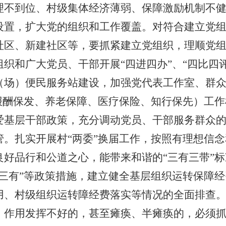
理不到位、村级集体经济薄弱、保障激励机制不
设置，扩大党的组织和工作覆盖。对符合建立党
社区、新建社区等，要抓紧建立党组织，理顺党
织和广大党员、干部开展“四进四办”、“四比四
（场）便民服务站建设，加强党代表工作室、群
（报酬保发、养老保障、医疗保险、知行保先）工
爱基层干部政策，充分调动党员、干部服务群众
管。扎实开展村“两委”换届工作，按照有理想信
良好品行和公道之心，能带来和谐的“三有三带”
定三有”等政策措施，建立健全基层组织运转保障
用、村级组织运转障经费落实等情况的全面排查
、作用发挥不好的，甚至瘫痪、半瘫痪的，必须