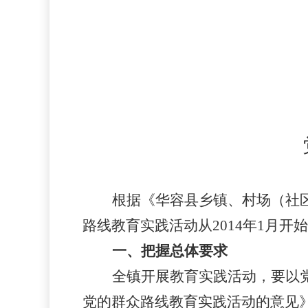
根据《华容县乡镇、村场（社
路线教育实践活动从
2014
年
1
月开始
一、把握总体要求
全镇开展教育实践活动，要以
党的群众路线教育实践活动的意见