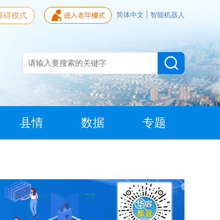
障碍模式
简体中文
|
智能机器人
县情
数据
专题