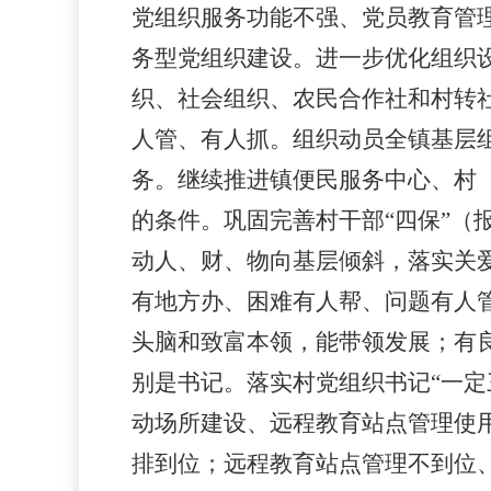
党组织服务功能不强、党员教育管
务型党组织建设。进一步优化组织
织、社会组织、农民合作社和村转
人管、有人抓。组织动员全镇基层组
务。继续推进镇便民服务中心、村
的条件。巩固完善村干部“四保”
动人、财、物向基层倾斜，落实关
有地方办、困难有人帮、问题有人
头脑和致富本领，能带领发展；有
别是书记。落实村党组织书记“一
动场所建设、远程教育站点管理使
排到位；远程教育站点管理不到位