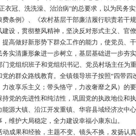
、正衣冠、洗洗澡、治治病”的总要求，以为民务
浪费条例》、《农村基层干部廉洁履行职责若干
风建设，贯彻整风精神，坚决反对形式主义、官
，提高做好新形势下群众工作的能力，使党员、
民务实清廉形象进一步树立，基层基础进一步夯
部门党组织班子和党组织书记、党员村场主任为
和党的群众路线教育。全镇领导班子按照“四带四
，力改享乐主义；带头恪守，力改奢靡之风）的
保持党的先进性和纯洁性，巩固党的执政地位和执
力能源大镇、沿江开发重镇、华容县域经济次中心
事，维护大局稳定，全力建设幸福小康东山。
活动成果和经验，主题不变、镜头不换，发扬认