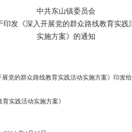
中共东山镇委员会
于印发《深入开展党的群众路线教育实践
实施方案》的通知
开展党的群众路线教育实践活动实施方案》印发给
教育实践活动实施方案》