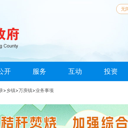
无
公开
服务
互动
投资
录
>
乡镇
>
万庾镇
>
业务事项