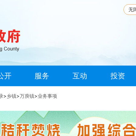
无
公开
服务
互动
投资
录
>
乡镇
>
万庾镇
>
业务事项