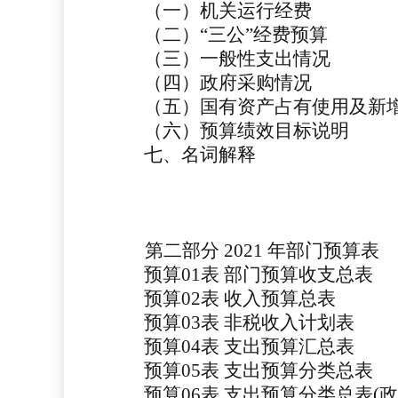
（一）机关运行经费
（二）
“三公”经费预算
（三）一般性支出情况
（四）政府采购情况
（五）国有资产占有使用及新
（六）预算绩效目标说明
七、名词解释
第二部分
2021 年部门预算表
预算
01
表
部门预算收支总表
预算
02
表
收入预算总表
预算
03
表
非税收入计划表
预算
04
表
支出预算汇总表
预算
05表
支出预算分类总表
预算
06表
支出预算分类总表
(