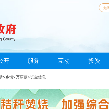
无
公开
服务
互动
投资
录
>
乡镇
>
万庾镇
>
资金信息