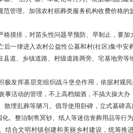
规范管理。加强农村
殡葬
类服务机构收费价格的
严格摸排，对苗头性问题早预防、早制止，要加
亡后一律进入农村公益性公墓和村
(社区)集中
在县道、乡镇道路、村级道路两旁、宅基地旁等
积极发挥基层党组织战斗堡垒作用
，
依据村规民
村丧事活动的管理，不上高档烟酒，不搞大操大办
、散埋乱葬等陋习
。
倡导
使用
卧碑，
立式
墓碑高
固化。整治制售冥钞、纸人等迷信丧葬用品等行
。结合文明村镇创建和美丽乡村建设，统筹推