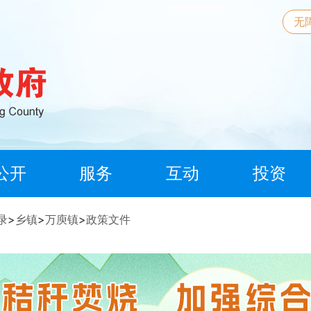
无
公开
服务
互动
投资
录
>
乡镇
>
万庾镇
>
政策文件