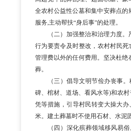
全农村公益性公墓和集中安葬点的
服务
,主动帮扶“身后事”的处理。
（二）
加强整治和治理力度。
行为要责令及时整改
，
农村村民死
管理费以外的任何费用。坚决杜绝
葬。
（三）
倡导文明节俭办丧事。
碑、棺材、道场、看风水等)和农
凭等措施，引导村民转变大操大办
米。建土葬墓时不使用石材、水泥
（四）
深化殡葬领域移风易俗