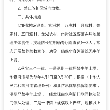
2、禁止管护区域内放牧。
二、具体措施
1.加强村级巡查。官洲村、万庾村、月形村、鲁
家村、五田渡村、兔湖垸村、南街社区要落实属地管
理主体责任，按堤防长短明确专职巡查员1—3人，常
态开展禁养禁牧宣传、劝导，确保华容河沿线无牛羊
上堤。
2.落实三个一律。一是汛期一律严禁牛羊上堤。
华容河汛期为每年4月1日至9月30日，根据《中华人
民共和国河道管理条例》和县防汛抗旱指挥部要求，
汛期严禁牛羊上堤，一经发现由水利部门联同执法部
门依法处理。二是一律禁止规模以上养殖。规模以上