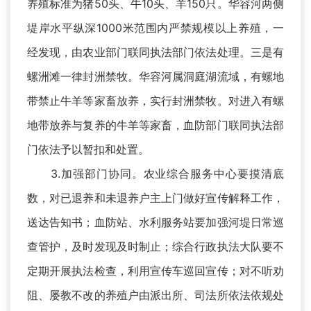
养殖标准为猪50头、牛10头、羊150只。华容河两侧
堤岸水平纵深1000米范围内严禁规模以上养殖，一
经发现，由农业部门联同执法部门依法处理。三是有
螺洲滩一律封洲禁牧。华容河属洞庭湖流域，有螺地
带禁止牛羊等家畜放养，实行封洲禁牧。对进入有螺
地带放养与复养的牛羊等家畜，血防部门联同执法部
门依法予以暂扣和处置。
3.加强部门协同。农业综合服务中心要摸清底
数，对已退养和未退养户主上门做好宣传解释工作，
送达告知书；血防站、水利服务站要加强河堤日常巡
查管护，及时发现及时制止；综合行政执法大队要不
定期开展执法检查，利用宣传车巡回宣传；对不听劝
阻、屡教不改的养殖户由派出所、司法所依法依规处