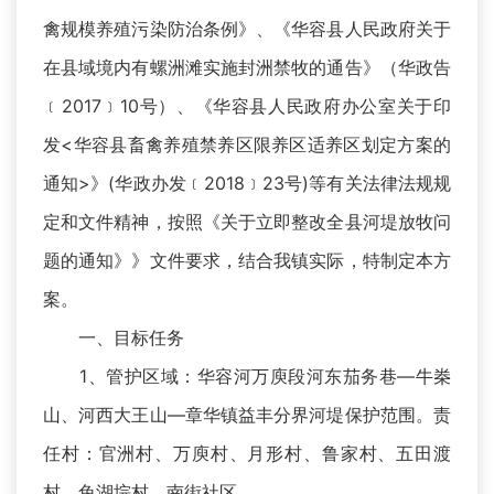
禽规模养殖污染防治条例》、《华容县人民政府关于
在县域境内有螺洲滩实施封洲禁牧的通告》（华政告
﹝2017﹞10号）、《华容县人民政府办公室关于印
发<华容县畜禽养殖禁养区限养区适养区划定方案的
通知>》(华政办发﹝2018﹞23号)等有关法律法规规
定和文件精神，按照《关于立即整改全县河堤放牧问
题的通知》》文件要求，结合我镇实际，特制定本方
案。
一、目标任务
1、管护区域：华容河万庾段河东茄务巷—牛桊
山、河西大王山—章华镇益丰分界河堤保护范围。责
任村：官洲村、万庾村、月形村、鲁家村、五田渡
村、兔湖垸村、南街社区。