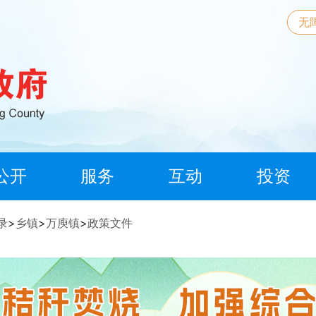
无
公开
服务
互动
投资
录
>
乡镇
>
万庾镇
>
政策文件