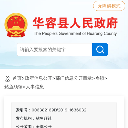
无障碍模式
首页
>
政府信息公开
>
部门信息公开目录
>
乡镇
>
鲇鱼须镇
>
人事信息
索引号：006382169D/2019-1636082
发布机构：鲇鱼须镇
公开范围：全部公开