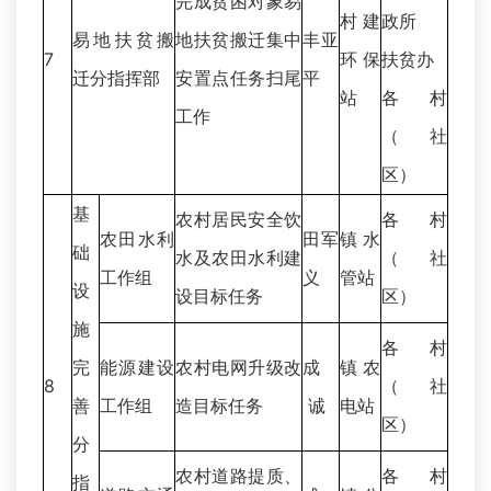
完成贫困对象易
村建
政所
易地扶贫搬
地扶贫搬迁集中
丰亚
7
环保
扶贫办
迁分指挥部
安置点任务扫尾
平
站
各村
工作
（社
区）
基
农村居民安全饮
各村
农田水利
田军
镇水
础
水及农田水利建
（社
工作组
义
管站
设
设目标任务
区）
施
各村
完
能源建设
农村电网升级改
成
镇农
8
（社
善
工作组
造目标任务
诚
电站
区）
分
农村道路提质、
各村
指