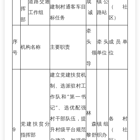
道路交通
成
镇公
建制村通客车目
（社
挥
工作组
诚
路站
标任务
区）
部
牵
序
头
牵头
成员单
机构名称
主要职责
号
领
单位
位
导
建立党建扶贫机
制、选派驻村工
作队和“第一书
记”、选优配强
林
村干部队伍，提
各村
党建扶贫分
森
镇组
9
升村级平台规范
（社
指挥部
黎舒
织办