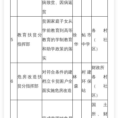
病致贫、因病返
贫
贫困家庭子女从
学前教育到高等
各村
教育扶贫分
徐
鲇市
5
教育的学制教育
（社
指挥部
华
中学
和助学政策的落
区）
实
财政所
对符合条件的建
村建
危房改造扶
林
各村
6
档立卡贫困户全
环保
贫分指挥部
森
（社
面实施危房改造
站
区）
国土
所、财