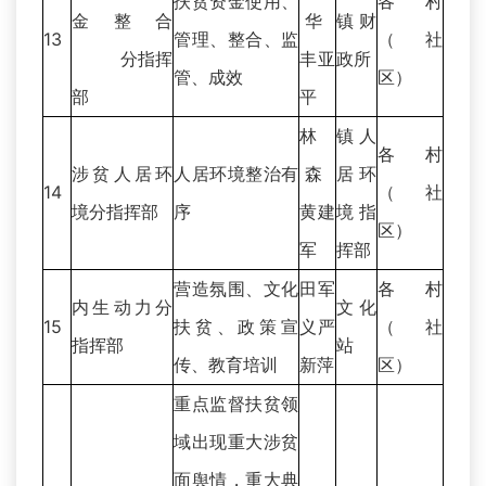
扶贫资金使用、
各村
金整合
华
镇财
13
管理、整合、监
（社
分指挥
丰亚
政所
管、成效
区）
部
平
林
镇人
各村
涉贫人居环
人居环境整治有
森
居环
14
（社
境分指挥部
序
黄建
境指
区）
军
挥部
营造氛围、文化
田军
各村
内生动力分
文化
15
扶贫、政策宣
义严
（社
指挥部
站
传、教育培训
新萍
区）
重点监督扶贫领
域出现重大涉贫
面舆情，重大典