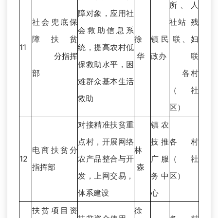
所、人
障对象，应用社
社会兜底保
社站 残
会救助信息系
障扶贫
徐
镇民
联、妇
11
统，提高农村低
分指挥
华
政办
联
保救助水平，困
部
各村
难群众基本生活
（社
救助
区）
对接精准扶贫重
镇农
点村，开展网络
技推
各村
电商扶贫分
林
12
农产品整合与开
广服
（社
指挥部
森
发，上网交易，
务中
区）
体系建设
心
扶贫项目资
徐