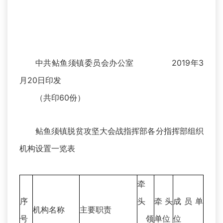
中共鲇鱼须镇委员会办公室 2019年3
月20日印发
（共印60份）
鲇鱼须镇脱贫攻坚大会战指挥部各分指挥部组织
机构设置一览表
牵
序
头
牵头
成员单
机构名称
主要职责
号
领
单位
位