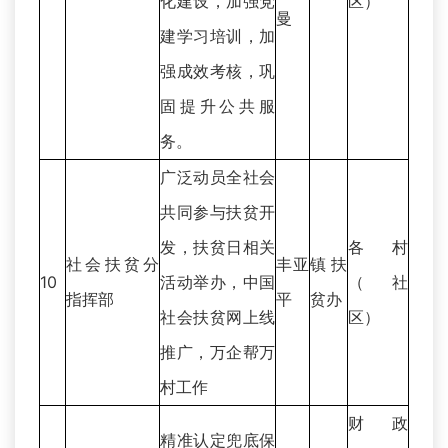
化建设，加强党
区）
曼
建学习培训，加
强成效考核，巩
固提升公共服
务。
广泛动员全社会
共同参与扶贫开
发，扶贫日相关
各村
社会扶贫分
丰亚
镇扶
10
活动举办，中国
（社
指挥部
平
贫办
社会扶贫网上线
区）
推广，万企帮万
村工作
财政
精准认定兜底保