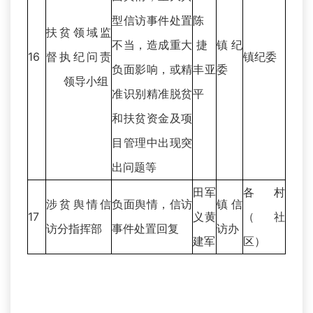
型信访事件处置
陈
扶贫领域监
不当，造成重大
捷
镇纪
16
督执纪问责
镇纪委
负面影响，或精
丰亚
委
领导小组
准识别精准脱贫
平
和扶贫资金及项
目管理中出现突
出问题等
田军
各村
涉贫舆情信
负面舆情，信访
镇信
17
义黄
（社
访分指挥部
事件处置回复
访办
建军
区）