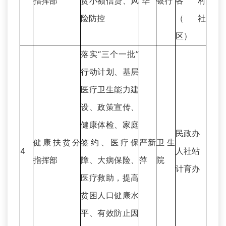
指挥部
贫小额信贷、风
华
银行
各村
险防控
（社
区）
落实“三个一批”
行动计划、基层
医疗卫生能力建
设、政策宣传、
健康体检、家庭
民政办
健康扶贫分
签约、医疗保
严新
卫生
4
人社站
指挥部
障、大病保险、
萍
院
计育办
医疗救助，提高
贫困人口健康水
平、有效防止因