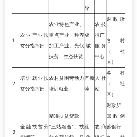
导
财政所
农业特色产业、
农技
农业产业扶
重点产业、种养
成
推广
1
各村
贫分指挥部
加工产业、光伏
诚
服务
（社
扶贫、生态扶贫
中心
区）
各村
培训就业扶
农村贫困劳动力
严新
人社
2
（社
贫分指挥部
培训就业
萍
站
区）
财政所
精准扶贫贷款、
邮政储
金融扶贫分
“三站融合”、扶
徐
农商
蓄银行
3