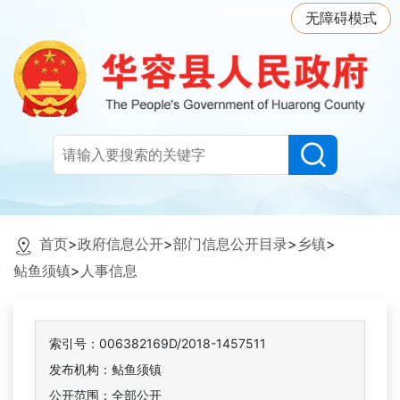
无障碍模式
首页
>
政府信息公开
>
部门信息公开目录
>
乡镇
>
鲇鱼须镇
>
人事信息
索引号：006382169D/2018-1457511
发布机构：鲇鱼须镇
公开范围：全部公开