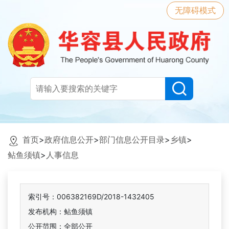
无障碍模式
首页
>
政府信息公开
>
部门信息公开目录
>
乡镇
>
鲇鱼须镇
>
人事信息
索引号：006382169D/2018-1432405
发布机构：鲇鱼须镇
公开范围：全部公开