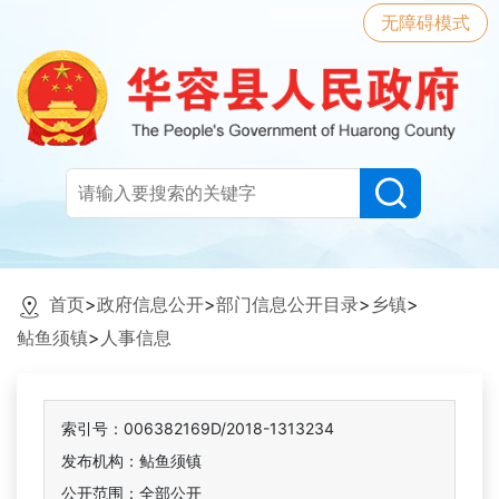
无障碍模式
首页
>
政府信息公开
>
部门信息公开目录
>
乡镇
>
鲇鱼须镇
>
人事信息
索引号：006382169D/2018-1313234
发布机构：鲇鱼须镇
公开范围：全部公开