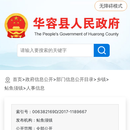
无障碍模式
首页
>
政府信息公开
>
部门信息公开目录
>
乡镇
>
鲇鱼须镇
>
人事信息
索引号：006382169D/2017-1189667
发布机构：鲇鱼须镇
公开范围：全部公开