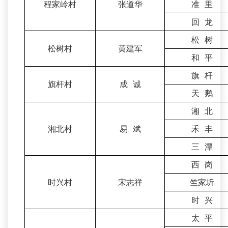
程家岭村
张道华
准 里
回 龙
松 树
松树村
黄建军
和 平
旗 杆
旗杆村
成 诚
天 鹅
湘 北
湘北村
易 斌
禾 丰
三 潭
西 岗
时兴村
宋志祥
竺家圻
时 兴
太 平