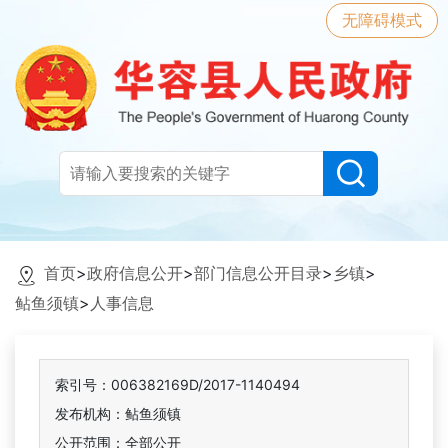
无障碍模式
首页
>
政府信息公开
>
部门信息公开目录
>
乡镇
>
鲇鱼须镇
>
人事信息
索引号：006382169D/2017-1140494
发布机构：鲇鱼须镇
公开范围：全部公开