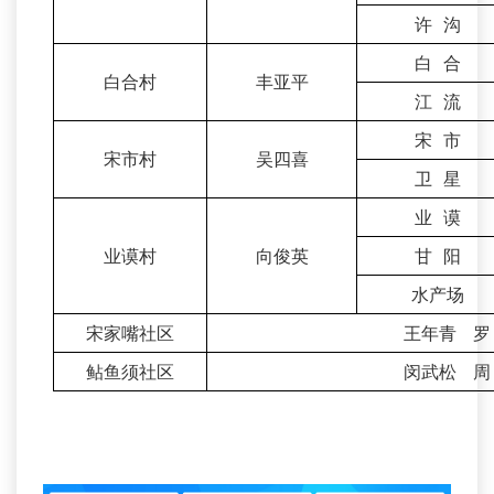
许 沟
白 合
白合村
丰亚平
江 流
宋 市
宋市村
吴四喜
卫 星
业 谟
业谟村
向俊英
甘 阳
水产场
宋家嘴社区
王年青 罗
鲇鱼须社区
闵武松 周