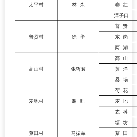
太平村
林 森
赛 红
潭子口
普 贤
普贤村
徐 华
东 岗
两 湖
高 山
高山村
张哲君
黄 洋
桑 场
荷 花
麦地村
谢 旺
麦 地
农 科
塘 坊
蔡田村
马振军
蔡 田