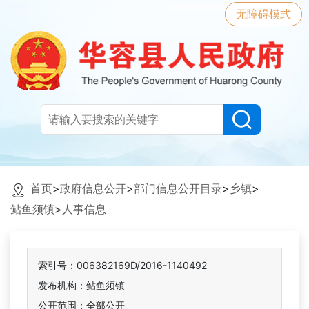
无障碍模式
首页
>
政府信息公开
>
部门信息公开目录
>
乡镇
>
鲇鱼须镇
>
人事信息
索引号：006382169D/2016-1140492
发布机构：鲇鱼须镇
公开范围：全部公开