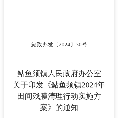
鲇政办发
〔
2024
〕
30
号
鲇鱼须镇人民政府办公室
关于印发《鲇鱼须镇
2024年
田间残膜清理行动实施方
案》的通知