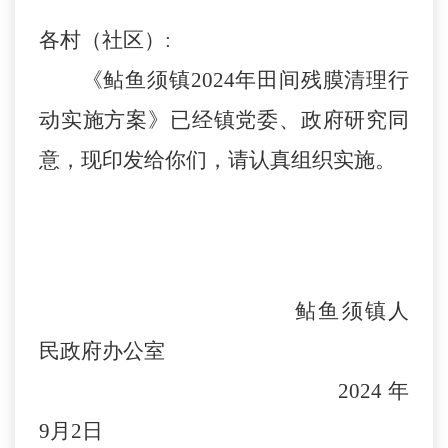
各村（社区）
:
《鲇鱼须镇
2024
年田间残膜清理行
动实施方案》已经镇党委、政府研究同
意，现印发给你们，请认真组织实施。
鲇鱼须镇人
民政府办公室
2024
年
9
月
2
日