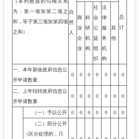
（本列数据的勾稽关系
社
法
为：第一项加第二项之
自
总
商
科
会
律
和，等于第三项加第四项
然
计
业
研
公
服
其
之和）
人
企
机
益
务
他
业
构
组
机
织
构
一、本年新收政府信息公
0
0
0
0
0
0
0
开申请数量
二、上年结转政府信息公
0
0
0
0
0
0
0
开申请数量
（一）予以公开
0
0
0
0
0
0
0
（二）部分公开
（区分处理的，只
0
0
0
0
0
0
0