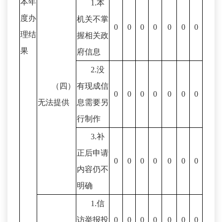
本年
1.本
度办
机关不掌
0
0
0
0
0
0
0
理结
握相关政
果
府信息
2.没
（四）
有现成信
0
0
0
0
0
0
0
无法提供
息需要另
行制作
3.补
正后申请
0
0
0
0
0
0
0
内容仍不
明确
1.信
访举报投
0
0
0
0
0
0
0