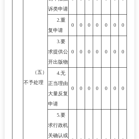
诉类申请
2.重
0
0
0
0
0
0
0
复申请
3.要
求提供公
0
0
0
0
0
0
0
开出版物
（五）
4.无
不予处理
正当理由
0
0
0
0
0
0
0
大量反复
申请
5.要
求行政机
关确认或