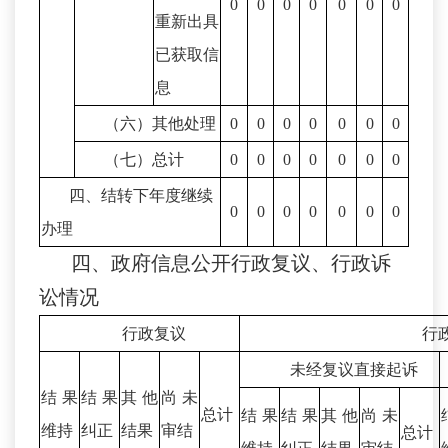
0
0
0
0
0
0
0
重新出具
已获取信
息
（六）其他处理
0
0
0
0
0
0
0
（七）总计
0
0
0
0
0
0
0
四、结转下年度继续
0
0
0
0
0
0
0
办理
四、政府信息公开行政复议、行政诉
讼情况
行政复议
行
未经复议直接起诉
结果
结果
其他
尚未
总计
结果
结果
其他
尚未
维持
纠正
结果
审结
总计