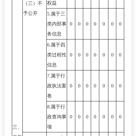
权益
（三）不
予公开
5.属于三
类内部事
0
0
0
0
0
0
0
务信息
6.属于四
类过程性
0
0
0
0
0
0
0
信息
7.属于行
政执法案
0
0
0
0
0
0
0
卷
8.属于行
政查询事
0
0
0
0
0
0
0
项
三、